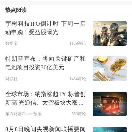
热点阅读
宇树科技IPO倒计时 下周一启
动申购！受益股曝光
数据宝
1129评论
特朗普宣布：将向关键矿产和
电池项目投资30亿美元
财联社
1454评论
全球市场：纳指涨超1% 标普创
新高 光通信、太空板块大涨 ...
东方财富Choice数据
559评论
8月8日晚间央视新闻联播要闻