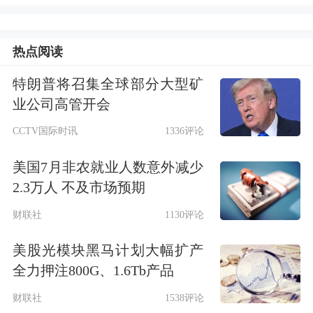
国家战略来说，在很多方面也显现出重
要性，有必要上升到国家战略的高度来
热点阅读
进行规划
。
特朗普将召集全球部分大型矿
有助于中国争取全球金融治理话语权、
业公司高管开会
提升国际竞争力
CCTV国际时讯
1336评论
美国7月非农就业人数意外减少
在连平看来，争取全球金融治理的话语
2.3万人 不及市场预期
权，是国家战略极其重要的一个组成部
财联社
1130评论
分。
美股光模块黑马计划大幅扩产
据连平观察，在全球治理框架中，中国
全力押注800G、1.6Tb产品
已经在许多方面占据了重要地位，拥有
财联社
1538评论