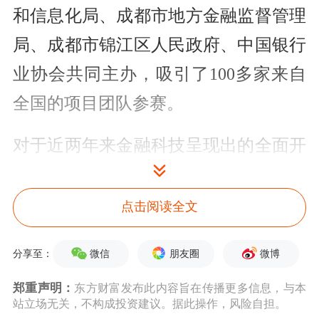
和信息化局、成都市地方金融监督管理
局、成都市锦江区人民政府、中国银行
业协会共同主办，吸引了100多家来自
全国的项目团队参赛。
对于近两年来金融科技呈现出的全面开
花态势，连平在演讲中指出，中国金融
科技发展已处于全球领先地位，但目前
点击阅读全文
为止，这种产业先发优势还没能完全升
微信
朋友圈
微博
分享至：
级为核心技术优势。他强调，
金融科技
郑重声明：
东方财富发布此内容旨在传播更多信息，与本
的发展不但对于金融业至关重要，对于
站立场无关，不构成投资建议。据此操作，风险自担。