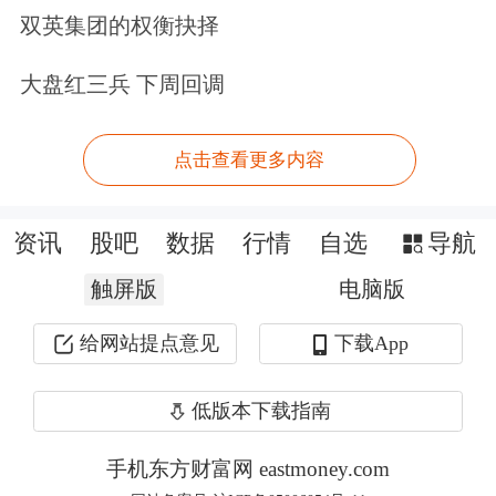
双英集团的权衡抉择
于全球金融治理的规则、标准拥有更多
大盘红三兵 下周回调
的话语权
。
此外，从提升中国金融业在国际上的竞
点击查看更多内容
争力角度看，金融科技的作用也强于传
统模式。
资讯
股吧
数据
行情
自选
导航
触屏版
电脑版
从全球统计规模来看，中国金融业的规
给网站提点意见
下载App
模已超过了美国，位居全球第一，尤其
是中国的银行业，规模大、总量大。
低版本下载指南
“但问题是，中国银行业块头这么大，
手机东方财富网 eastmoney.com