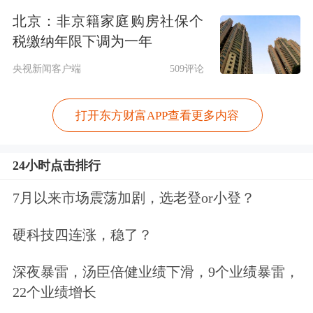
发言权甚至具有主导权。但在金融领
北京：非京籍家庭购房社保个
域，我国在全球金融治理中的发言权、
税缴纳年限下调为一年
主导权还比较弱，仍具有很大的拓展空
央视新闻客户端
509评论
间。
打开东方财富APP查看更多内容
“那么，这种拓展的空间未来靠什么？
24小时点击排行
我觉得很重要的一点，就是靠我们金融
的进步，尤其是要靠金融科技所带来的
7月以来市场震荡加剧，选老登or小登？
金融领域的创新和发展。”连平指出，
硬科技四连涨，稳了？
如果拥有越来越高水平的金融科技能
深夜暴雷，汤臣倍健业绩下滑，9个业绩暴雷，
力，就可以在全球的金融治理中间占据
22个业绩增长
制高点，站在最有优势的前沿阵地，对