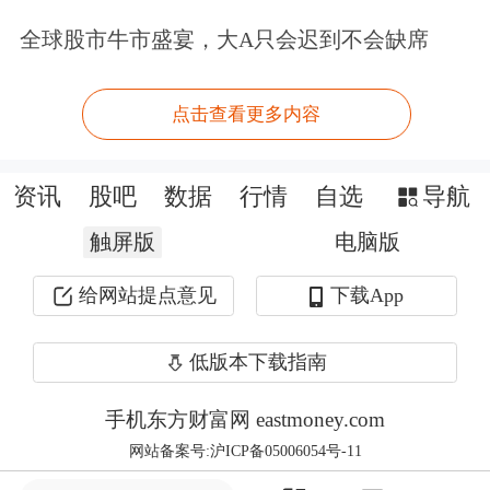
则，指导统筹地区结合本地实际，统筹
全球股市牛市盛宴，大A只会迟到不会缺席
研究确定。调整统账结构后减少划入个
人账户的基金主要用于支撑健全门诊共
点击查看更多内容
济保障，提高门诊待遇。
资讯
股吧
数据
行情
自选
导航
意见提出，规范个人账户使用范围。个
触屏版
电脑版
人账户主要用于支付参保职工在定点医
给网站提点意见
下载App
疗机构或定点零售药店发生的政策范围
内自付费用。可以用于支付职工本人及
低版本下载指南
其配偶、父母、子女在医保定点医疗机
手机东方财富网 eastmoney.com
构就医发生的由个人负担的医疗费用，
网站备案号:沪ICP备05006054号-11
以及在定点零售药店购买药品、医用耗