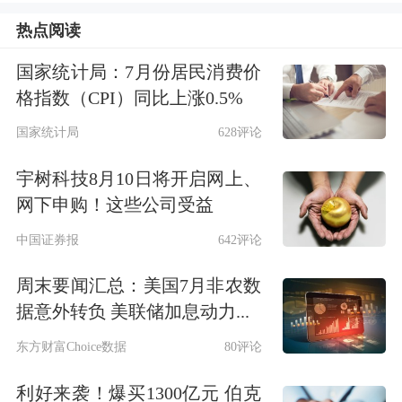
付政策的衔接。
热点阅读
根据基金承受能力，各地可探索逐步扩
国家统计局：7月份居民消费价
格指数（CPI）同比上涨0.5%
大由统筹基金支付的门诊慢特病病种范
国家统计局
628评论
围，将部分治疗周期长、对健康损害
大、经济负担重的门诊慢性病、特殊疾
宇树科技8月10日将开启网上、
网下申购！这些公司受益
病医疗费纳入统筹基金支付范围。对部
中国证券报
642评论
分需要在门诊开展、比住院更经济方便
周末要闻汇总：美国7月非农数
的特殊治疗，可参照住院待遇进行管
据意外转负 美联储加息动力...
理。随着门诊共济保障机制逐步健全，
东方财富Choice数据
80评论
探索由病种保障向费用保障过渡。
利好来袭！爆买1300亿元 伯克