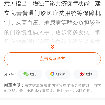
意见指出，增强门诊共济保障功能。建
立完善普通门诊医疗费用统筹保障机
制，从高血压、糖尿病等群众负担较重
的门诊慢性病入手，逐步将多发病、常
见病的普通门诊医疗费纳入统筹基金支
付范围。普通门诊统筹覆盖全体职工医
点击阅读全文
保参保人员，支付比例从50%起步，随
着基金承受能力增强逐步提高保障水
微信
朋友圈
微博
分享至：
平，待遇支付可适当向退休人员倾斜。
郑重声明：
东方财富发布此内容旨在传播更多信息，与本
针对门诊
医疗服务
特点，科学测算起付
站立场无关，不构成投资建议。据此操作，风险自担。
标准和最高支付限额，并做好与住院支