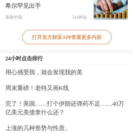
意见要求，改进个人账户计入办法。科
希尔罕见出手
学合理确定个人账户计入办法和计入水
券商中国
314评论
平，在职职工个人账户由个人缴纳的基
打开东方财富APP查看更多内容
本医疗保险费计入，计入标准原则上控
制在本人参保缴费基数的2%以内，单
24小时点击排行
位缴纳的基本医疗保险费全部计入统筹
用心感受我，就会发现我的美
基金；退休人员个人账户原则上由统筹
周末重磅！老特又画K线
基金按定额划入，划入额度按所在地区
改革当时基本养老金2%左右测算，今
完了！美国……打个伊朗还弹药不足……40万
亿美元美债拿什么还？
后年度不再调整。个人账户具体划入比
例或标准，由省级医保部门按照以上原
上涨的几种形势与性质。