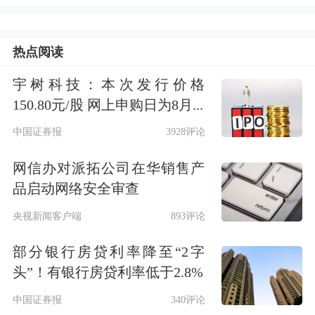
数据显示，截至北京时间8月15日6时30
分左右，全球累计确诊新冠肺炎病例
热点阅读
21306735例，累计死亡病例761802例。
宇树科技：本次发行价格
150.80元/股 网上申购日为8月...
美股三大股指涨跌不一 本周道指上涨
中国证券报
3928评论
1.8%
网信办对派拓公司在华销售产
品启动网络安全审查
美东时间周五，道指收涨34.30点，或
央视新闻客户端
893评论
0.12%，报27931.02点；纳指收跌23.20
点，或0.21%，报11019.30点；标普500
部分银行房贷利率降至“2字
头”！有银行房贷利率低于2.8%
指数收跌0.58点，或0.02%，报3372.85
中国证券报
340评论
点。