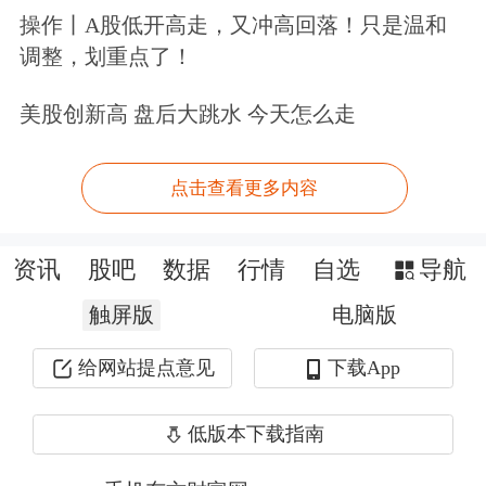
标普500指数11个板块涨跌各半但整体
操作丨A股低开高走，又冲高回落！只是温和
波动较小，能源(0.94%)和工业(0.42%)
调整，划重点了！
板块表现最为突出，
公用事业
美股创新高 盘后大跳水 今天怎么走
(-0.91%)、健康保健(-0.22%)板块领跌。
点击查看更多内容
科技龙头整体走势平平。其中苹果跌
0.09%、
亚马逊
跌0.41%、谷歌跌
资讯
股吧
数据
行情
自选
导航
0.71%、Facebook跌0.02%、
微软
涨
触屏版
电脑版
0.10%、
高通
涨0.29%、
英特尔
涨
给网站提点意见
下载App
0.68%、AMD跌0.66%、
特斯拉
涨
1.83%。
低版本下载指南