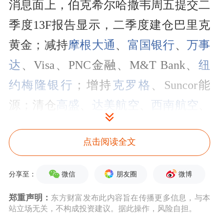
消息面上，伯克希尔哈撒韦周五提交二
季度13F报告显示，二季度建仓巴里克
黄金；减持
摩根大通
、
富国银行
、
万事
达
、Visa、PNC金融、M&T Bank、
纽
约梅隆银行
；增持
克罗格
、Suncor能
源；清仓
高盛
、
达美航空
、
西南航空
、
美联航、
美国航空
、
西方石油
、
点击阅读全文
Restaurant Brands；
苹果
、
美国银行
、
可口可乐
、
美国运通
、
卡夫亨氏
持仓不
微信
朋友圈
微博
分享至：
变。
郑重声明：
东方财富发布此内容旨在传播更多信息，与本
站立场无关，不构成投资建议。据此操作，风险自担。
疫情方面，Worldometer网站实时统计