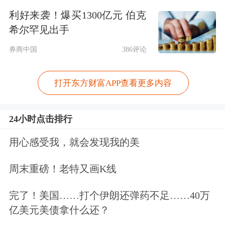
因此利用期货进行风险管理时，投资者
利好来袭！爆买1300亿元 伯克
需要时刻关注
持仓
的保证金变化情况，
希尔罕见出手
管理起来较为复杂。而股指期权的交易
券商中国
386评论
中，买卖双方的权利和义务是不一样
打开东方财富APP查看更多内容
的，期权的买方只需要支付权利金而不
需要支付保证金，而期权的卖方收取权
24小时点击排行
利金并且需要支付保证金来作为履约的
用心感受我，就会发现我的美
保障。如果投资者通过买入期权进行风
险管理，买方只需要支付对应的期权权
周末重磅！老特又画K线
利金，而不需要缴纳保证金，就可以达
完了！美国……打个伊朗还弹药不足……40万
到风险管理的目的，后续也不用担心保
亿美元美债拿什么还？