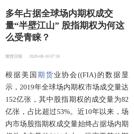
多年占据全球场内期权成交
量“半壁江山” 股指期权为何这
么受青睐？
期货日报
2020-08-10 07:50
根据美国
期货
业协会((FIA)的数据显
示，2019年全球
场内期权
市场
成交
量达
152亿张，其中股指
期权
的
成交量
为82
亿张，占比超过53%。近10年以来，场
内市场股指期权成交量始终占据场内期