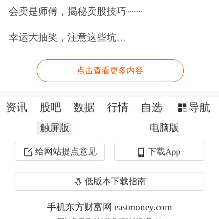
证金因素的影响，管理起来相对简便。
会卖是师傅，揭秘卖股技巧~~~
第二，股指期权由于合约设计的数量更
幸运大抽奖，注意这些坑…
多，能构建的策略更加丰富，在进行风
点击查看更多内容
险管理时，能提供更多样、更精细化的
风险管理方式。目前国内股指期货单个
资讯
股吧
数据
行情
自选
导航
品种同时上市交易的合约仅有4个，在
触屏版
电脑版
进行风险管理时，可选择的方式相对较
给网站提点意见
下载App
少。而股指期权同时交易的合约数量众
多，从目前的情况看，国内沪深300股
低版本下载指南
指期权同时上市交易的合约超过250
手机东方财富网 eastmoney.com
个，不同的合约风险管理的效果也会有