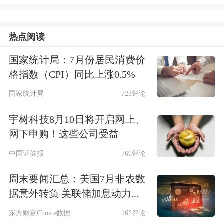
进行风险管理时，相比期货能表现出一
些特点。
热点阅读
国家统计局：7月份居民消费价
第一，股指期权在进行风险管理时更加
格指数（CPI）同比上涨0.5%
简便。期货的交易是一种双向的合约，
国家统计局
723评论
买卖的双方都需要进行履约
保证
，缴纳
宇树科技8月10日将开启网上、
相应的
保证金
，而保证金会跟随标的的
网下申购！这些公司受益
价格
变化而发生变动。如果市场发生较
中国证券报
766评论
大的波动，很容易出现保证金不足的情
周末要闻汇总：美国7月非农数
况，没有按时补足保证金就会被强行
平
据意外转负 美联储加息动力...
仓
，导致价格风险管理受到巨大影响。
东方财富Choice数据
162评论