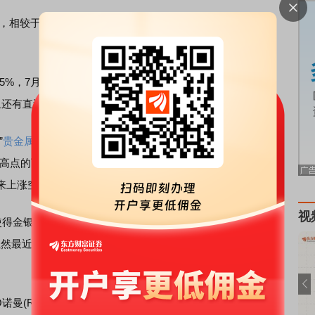
，相较于2011年4月创下的纪录高位48.59美元/盎司，还相差
7月31日收涨近1%至1973.5美元/盎司，早已打破在
且还有直逼2000美元/盎司之势。
”
贵金属
ETF
GraniteShares的
主管
贾安诺托(Ryan Giannotto)
史高点的可能性不大，但贸然排除极端情况也是不明智的。如
来上涨空间可能还很大。”
视
金银比一度飙升至历史最高水平126，当时金价约为1704
。虽然最近几个月金银比已经出现回落，目前降至81，但仍远高
CEO诺曼(Ross Norman)称：“金银比在不断下降的同时还高于数