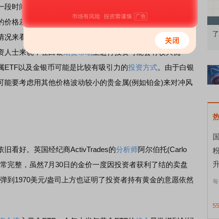
一段时间内还是比黄金的要低。一般来说，黄金的涨势与白
的价格差过大，那么黄金价格往往会停滞不前或者白银价格
果：A股再平衡的
债券知识通识：从基础认知到特色品种
了
情况来看，它的价格很大程度上不受技术阻力位的束缚，但
资人士来说，在白银
期货
市场
上进行投资可能会有较大优
属ETF以及金银币可能是比较有吸引力的
投资方式
。由于白银
可能要考虑用其他价格波动较小的贵金属(例如铂金)来对冲风
国
。英国经纪商ActivTrades的
分析师
阿尔伯托(Carlo
升
依旧非常完整，虽然7月30日的金价一度因投资者获利了结的卖盘
反弹到1970美元/盎司上方也证明了投资者持有黄金的意愿依然
每
5