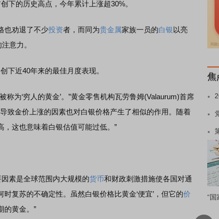
前创下的历史高点，今年累计上涨超30%。
格也劝退了不少
投资
者，而同为
贵金属
家族一员的
白银
以亮
的注意力。
，创下近40年来的最佳月度表现。
焦
‘穷人的黄金’。”黄金零售机构瓦劳鲁姆(Valaurum)首席
为某些导致金价上涨的因素也对白银价格产生了相似的作用。随着
高，这也意味着白银估值可能过低。”
因素是全球范围内大规模的
货币
和财政刺激措施使各国对通
时复苏的不确定性。虽然白银价格比黄金‘便宜’，但它的
价
“国
期的黄金。”