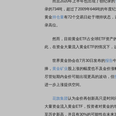
而且2020年上半年也出现了创纪录的
录的734吨，超过了2009年646吨的年度
黄金
持仓量
有72个交易日处于增持状态，这
录高位。
然而，目前黄金ETF占全球ETF资产的占
此，在资金大量流入黄金ETF的情况下
世界黄金协会在7月30日发布的
报告
捧，
黄金矿业
股上涨的幅度也不及金价涨
尽管短期内金价可能出现更高的波动，但
进一步上涨提供空间。
花旗集团
认为金价再创新高只是时间
大量资金流入黄金ETF，投资者对黄金的
至历史新高，并且有30%的可能性在未来3至