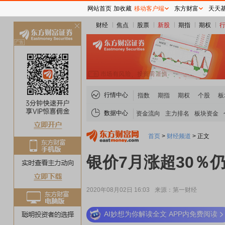
网站首页
加收藏
移动客户端
东方财富
天天
财经
焦点
股票
新股
期指
期权
关
闭
行情中心
指数
期指
期权
个股
板
数据中心
资金流向
主力排名
板块资金
首页
>
财经频道
>
正文
银价7月涨超30％
2020年08月02日 16:03
来源：第一财经
AI妙想为你解读全文 APP内免费阅读