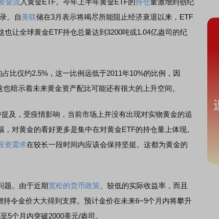
资金流
入黄金ETF。今年上半年黄金ETF的
持仓
量激增到创纪
纪录。自
美联
储在3月表示将竭尽所能阻止经济衰退以来，ETF
也让全球黄金ETF持仓总量达到3200吨或1.04亿盎司的纪
比仅约2.5%，这一比例远低于2011年10%的比例，因
，这也暗示着未来黄金资产配比可能还有很大的上升空间。
中提及，受疫情影响，当前市场上并没有出现对实物黄金的追
幅，对黄金的看好更多是集中在对黄金ETF的持仓量上体现。
投资需求
在较长一段时间内应该会保持坚挺。这都为黄金的
问题。由于近期
宽松的货币政策
、较低的实际收益率，而且
增持令金价大大得到支撑。预计金价在未来6~9个月内将攀升
5个月内突破2000美元/盎司。