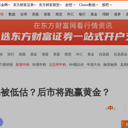
基金网
东方财富证券
东方财富期货
妙想
Choice数据
股吧
行情
数据
全球
美股
港股
期货
外汇
银行
基金
理财
债券
块
排行
新股
基金
港股
美股
期货
外汇
黄金
自选股
自选基金
个股研报
新股申购
转债申购
北交所申购
AH股比价
年报大全
融资融券
龙虎
仍被低估？后市将跑赢黄金？
稀土板块领涨
元件板块走强
半导体板块活跃
沪深资金流向
A股估值分析全览