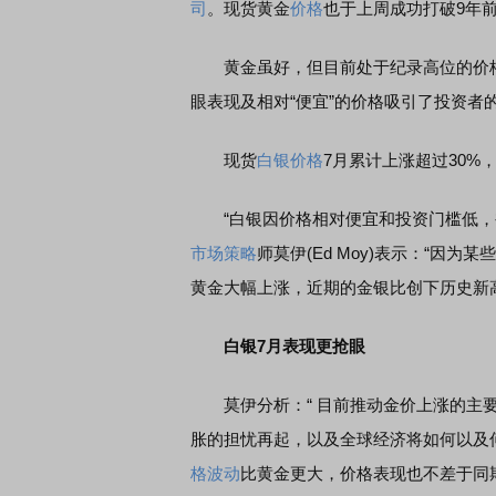
司
。现货黄金
价格
也于上周成功打破9年
黄金虽好，但目前处于纪录高位的价
眼表现及相对“便宜”的价格吸引了投资者
现货
白银价格
7月累计上涨超过30%
“白银因价格相对便宜和投资门槛低，被称为
市场策略
师莫伊(Ed Moy)表示：“因
黄金大幅上涨，近期的金银比创下历史新
白银7月表现更抢眼
莫伊分析：“ 目前推动金价上涨的主要
胀的担忧再起，以及全球经济将如何以及何
格波动
比黄金更大，价格表现也不差于同