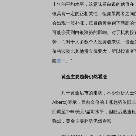
十年的平均水平，这意味着白银的估值在
银具有一定的正相关性，但如果两者之间
EDMI K90 至尊版 新品发布会
首席连线｜东方财富证券陈
会出现一波补涨，按目前黄金创下新高的
风，将吹向何处
可能会受到白银涨势的影响。对于机构投
势，而对于大多数个人投资者来说，贵金
价格波动比其他贵金属要大，所以投资者
险
敞口
。”
黄金主要趋势仍然看涨
对于黄金后市的走势，不少分析人士依旧看好
Alberto)表示，目前金价的上涨趋势
回调至1960美元/盎司水平，但随后迅速
强烈，黄金主要趋势仍然看涨。