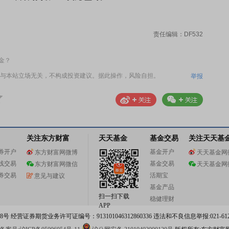
责任编辑：DF532
金？
与本站立场无关，不构成投资建议。据此操作，风险自担。
举报
关注东方财富
天天基金
基金交易
关注天天基
券开户
基金开户
东方财富网微博
天天基金网
线交易
基金交易
东方财富网微信
天天基金网
券交易
活期宝
意见与建议
基金产品
扫一扫下载
稳健理财
APP
 经营证券期货业务许可证编号：913101046312860336 违法和不良信息举报:021-612