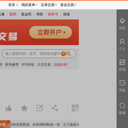
登录
我的菜单
证券交易
基金交易
直播
股吧
基金吧
博客
财富号
搜索
动态
个人
0
榜
限售解禁
IPO审核
大宗交易
估值分析
自选
消息
搜索
重要机构持股数据
机构调研数据一览
主力最新动向
上市公司限售股解禁一览
昨