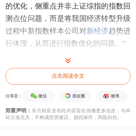
的优化，侧重点并非上证综指的指数回
测点位问题，而是将我国经济转型升级
过程中新指数样本公司对
新经济
趋势进
行体现，从而进行指数优化的问题。”
上证指数编制方案今日修订
点击阅读全文
今年6月19日，上交所曾公告，决定自
2020年7月22日起修订上证综合指数的
微信
朋友圈
微博
分享至：
编制方案。此次修订的主要内容包括：
郑重声明：
东方财富发布此内容旨在传播更多信息，与本
站立场无关，不构成投资建议。据此操作，风险自担。
一、指数样本被实施风险警示的，从被
实施风险警示措施次月的第二个星期五