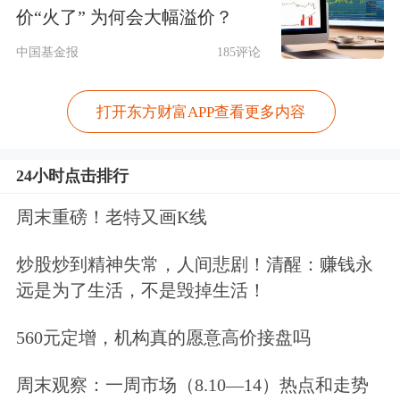
价“火了” 为何会大幅溢价？
修订后的编制方案计入上证综合指数。
中国基金报
185评论
简而言之，此次修订的主要内容包括剔
打开东方财富APP查看更多内容
除指数中被实施风险警示的证券，将新
股计入指数的时间延长，存托凭证、科
24小时点击排行
创板公司将计入上证指数。
周末重磅！老特又画K线
炒股炒到精神失常，人间悲剧！清醒：赚钱永
远是为了生活，不是毁掉生活！
560元定增，机构真的愿意高价接盘吗
周末观察：一周市场（8.10—14）热点和走势