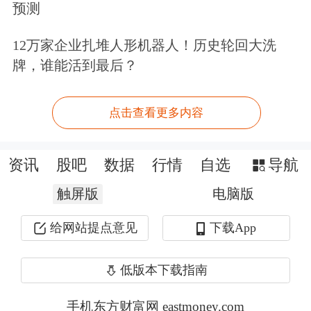
预测
12万家企业扎堆人形机器人！历史轮回大洗
牌，谁能活到最后？
有分析认为，此次修订将多数新股计入
指数的时间延长至上市满一年，可以减
点击查看更多内容
轻目前新股上市初期大幅波动对大盘产
资讯
股吧
数据
行情
自选
导航
生的“砸盘”效应，而将科创板股票纳入
触屏版
电脑版
指数则能提升上证指数的科技“含金
量”。
给网站提点意见
下载App
英大证券首席经济学家李大霄表示，长
低版本下载指南
期以来，炒新炒小炒差现象是中国股市
手机东方财富网 eastmoney.com