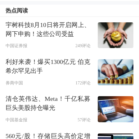
的下一交易日起将其从指数样本中剔
热点阅读
除。被撤销风险警示措施的证券，从被
宇树科技8月10日将开启网上、
网下申购！这些公司受益
撤销风险警示措施次月的第二个星期五
中国证券报
249评论
的下一交易日起将其计入指数。
利好来袭！爆买1300亿元 伯克
二、日均总市值排名在沪市前10位的新
希尔罕见出手
上市证券，于上市满三个月后计入指
券商中国
172评论
数，其他新上市证券于上市满一年后计
清仓英伟达、Meta！千亿私募
入指数。
巨头美股持仓曝光
中国基金报
57评论
三、上海证券交易所上市的红筹企业发
560元/股！存储巨头高价定增
行的存托凭证、科创板上市证券将依据