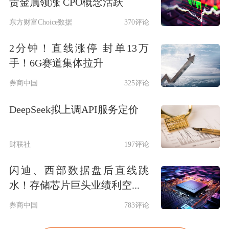
贵金属领涨 CPO概念活跃
东方财富Choice数据
370评论
2分钟！直线涨停 封单13万
手！6G赛道集体拉升
券商中国
325评论
DeepSeek拟上调API服务定价
财联社
197评论
闪迪、西部数据盘后直线跳
水！存储芯片巨头业绩利空...
券商中国
783评论