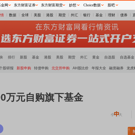
基金网
东方财富证券
东方财富期货
妙想
Choice数据
股吧
行情
数据
全球
美股
港股
期货
外汇
银行
基金
理财
债券
块
排行
新股
基金
港股
美股
期货
外汇
黄金
自选股
自选基金
个股研报
新股申购
转债申购
北交所申购
AH股比价
年报大全
融资融券
龙虎
00万元自购旗下基金
土板块领涨
元件板块走强
半导体板块活跃
沪深资金流向
A股估值分析全览
重要