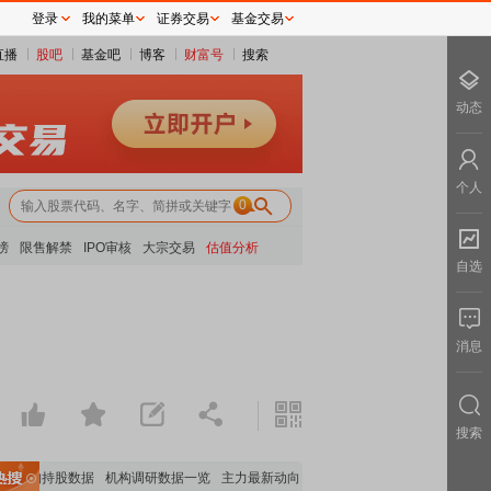
登录
我的菜单
证券交易
基金交易
直播
股吧
基金吧
博客
财富号
搜索
动态
个人
0
榜
限售解禁
IPO审核
大宗交易
估值分析
自选
消息
搜索
机构持股数据
机构调研数据一览
主力最新动向
上市公司限售股解禁一览
昨日涨