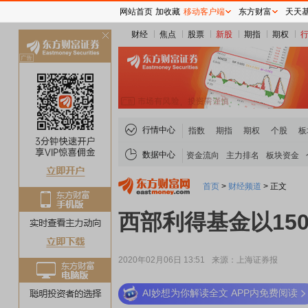
网站首页
加收藏
移动客户端
东方财富
天天
财经
焦点
股票
新股
期指
期权
关
闭
行情中心
指数
期指
期权
个股
板
数据中心
资金流向
主力排名
板块资金
首页
>
财经频道
>
正文
西部利得基金以15
2020年02月06日 13:51
来源：上海证券报
AI妙想为你解读全文 APP内免费阅读
稀