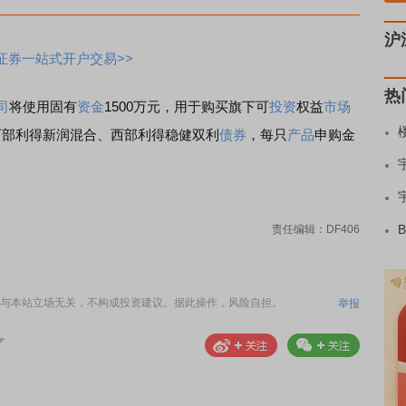
沪
证券一站式开户交易>>
热
司
将使用固有
资金
1500万元，用于购买旗下可
投资
权益
市场
西部利得新润混合、西部利得稳健双利
债券
，每只
产品
申购金
责任编辑：DF406
与本站立场无关，不构成投资建议。据此操作，风险自担。
举报