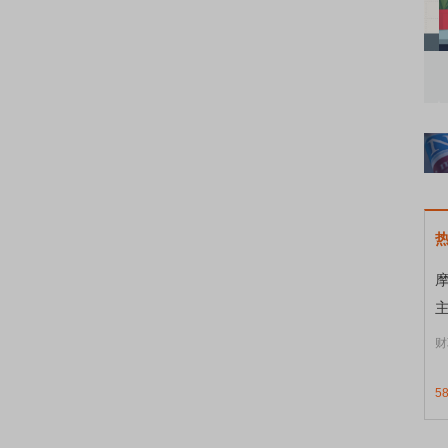
知到特色品种
了解北交所知识 做理性投资者
市
财
5