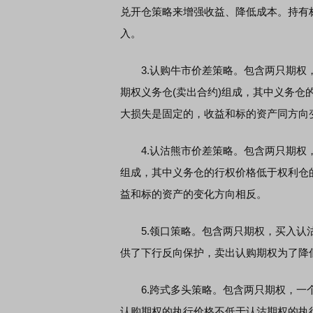
兑开仓策略来增强收益、降低成本。持有
入。
90 至尊版 新品发布会
首席连线｜东方财富证券陈果：A
风，将吹向何处
3.认购牛市价差策略。包含两只期权，
期权义务仓(卖出合约)组成，其中义务
大损失是固定的，收益和标的资产同方向
4.认沽熊市价差策略。包含两只期权，
组成，其中义务仓的行权价格低于权利仓
益和标的资产的变化方向相反。
5.领口策略。包含两只期权，买入认沽
供了下行反向保护，卖出认购期权为了降
6.跨式多头策略。包含两只期权，一个
认购期权的执行价格不低于认沽期权的执