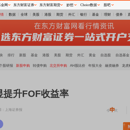
基金网
东方财富证券
东方财富期货
妙想
Choice数据
股吧
行情
数据
全球
美股
港股
期货
外汇
银行
基金
理财
债券
块
排行
新股
基金
港股
美股
期货
外汇
黄金
自选股
自选基金
个股研报
新股申购
转债申购
北交所申购
AH股比价
年报大全
融资融券
龙虎
提升FOF收益率
源：上海证券报
稀土板块领涨
元件板块走强
半导体板块活跃
沪深资金流向
A股估值分析全览
重