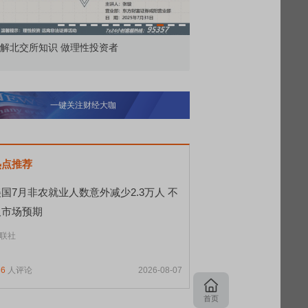
知识 做理性投资者
市价委托那么多种，究竟怎么用？
一键关注财经大咖
热点推荐
国7月非农就业人数意外减少2.3万人 不
及市场预期
联社
86
人评论
2026-08-07
首页