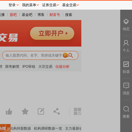
登录
我的菜单
证券交易
基金交易
直播
股吧
基金吧
博客
财富号
搜索
动态
个人
0
榜
限售解禁
IPO审核
大宗交易
估值分析
自选
消息
搜索
要机构持股数据
机构调研数据一览
主力最新动向
上市公司限售股解禁一览
昨日