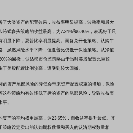
了大类资产的配置效果，收益率明显提高，波动率和最大
式多头策略的收益最高，为7.24%和6.46%，表现好于只
有明显下降，夏普比率明显提高。而备兑开仓策略、认购牛
略，虽然风险水平下降，但夏普比仍低于保险策略。从净值
了20%的回撤，认沽熊市价差策略由于当时美股配置比重较
由于美股配置比例较高，遭受到较大回撤。
标的资产尾部风险的降低会带来资产配置权重的增加，保险
等这些策略均有效降低了标的资产的尾部风险，导致收益表
水平。
产的平均权重最高，达23.65%，而收益率提升最低。其
于策略设定卖出的认购期权数量和买入的认沽期权数量相