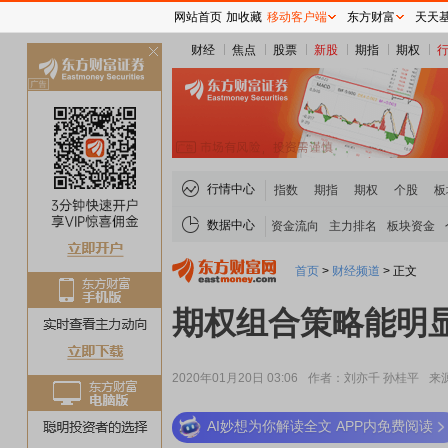
网站首页
加收藏
移动客户端
东方财富
天天
财经
焦点
股票
新股
期指
期权
关
闭
行情中心
指数
期指
期权
个股
板
数据中心
资金流向
主力排名
板块资金
首页
>
财经频道
>
正文
期权组合策略能明显
2020年01月20日 03:06
作者：刘亦千 孙桂平
来
AI妙想为你解读全文 APP内免费阅读