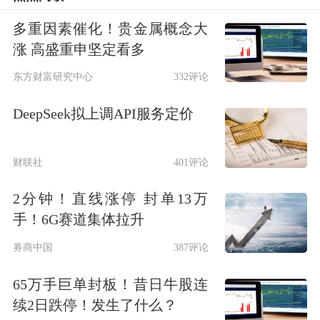
共债务占GDP比例超过70%，而世界
银
多重因素催化！贵金属概念大
行
和IMF关于这一比例的警戒值为
涨 高盛重申坚定看多
65%。
东方财富研究中心
332评论
DeepSeek拟上调API服务定价
财联社
401评论
2分钟！直线涨停 封单13万
手！6G赛道集体拉升
图为英国债务占GDP比例
券商中国
387评论
自2008—2009年金融危机以来的短短十
65万手巨单封板！昔日牛股连
续2日跌停！发生了什么？
年间，全球债务增加了100万亿美元。