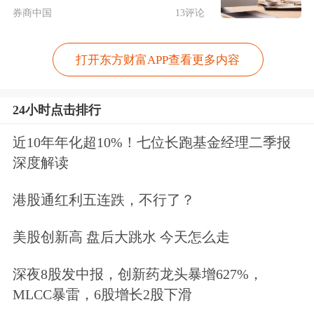
券商中国
13评论
从增加路径看，主要是次贷危机爆发后
多家央行采取零利率与QE政策，导致
打开东方财富APP查看更多内容
发债融资成本骤降，驱动政府与企业大
量低息发债融资。目前，越来越多国家
24小时点击排行
主要依靠举债融资发展经济，加之不少
近10年年化超10%！七位长跑基金经理二季报
深度解读
国家老龄化社会来临，社会福利开支等
增加，使得政府债务规模持续激增。而
港股通红利五连跌，不行了？
企业积极利用低息发债置换此前的高息
美股创新高 盘后大跳水 今天怎么走
债券并拓展新的业务，也令企业债券规
深夜8股发中报，创新药龙头暴增627%，
模快速增加。
MLCC暴雷，6股增长2股下滑