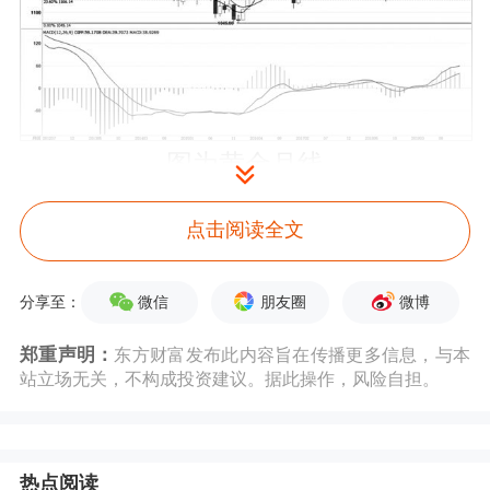
图为黄金月线
据国际金融协会(IIF)公布的最新数据显
点击阅读全文
示，2019年全球债务或创下逾255万亿
微信
朋友圈
微博
分享至：
美元的纪录高点，若按全球77亿人口计
郑重声明：
东方财富发布此内容旨在传播更多信息，与本
算，人均债务接近3.25万美元。逾255
站立场无关，不构成投资建议。据此操作，风险自担。
万亿美元债务规模，相当于全球经济总
量的逾3倍，全球近五分之一国家的公
热点阅读