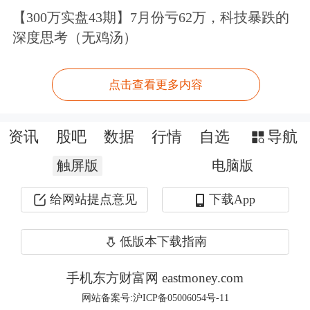
【300万实盘43期】7月份亏62万，科技暴跌的
深度思考（无鸡汤）
点击查看更多内容
资讯
股吧
数据
行情
自选
导航
图为美国债务上限变动
触屏版
电脑版
以美国为例，截至2018年年底，美国的
给网站提点意见
下载App
国债规模达到21.974万亿美元，比2017
年多出2万亿美元。进入2019年年底，
低版本下载指南
再度突破23万亿美元，在不到一年的时
手机东方财富网 eastmoney.com
间，美债规模就增加了1万亿美元，创
网站备案号:沪ICP备05006054号-11