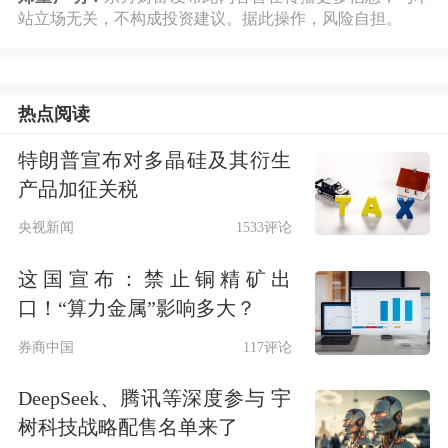
利。那么，ETF期权、股指期权又是指
站立场无关，不构成投资建议。据此操作，风险自担。
什么？
热点阅读
特朗普宣布对多晶硅及其衍生
产品加征关税
央视新闻
1533评论
这国宣布：禁止铜精矿出
口！“算力金属”影响多大？
券商中国
117评论
DeepSeek、腾讯等深度参与 宇
树科技战略配售名单来了