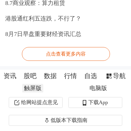
8.7商业观察：算力租赁
沪深300股指期权来了！
港股通红利五连跌，不行了？
作为我国资本市场上首个指数期权产
品，沪深300股指期权于12月23日正式
8月7日早盘重要财经资讯汇总
上市交易。根据中金所最新发布的“股
点击查看更多内容
指期货和股指期权新合约上市通知”显
示，沪深300股指期权首批上市合约月
资讯
股吧
数据
行情
自选
导航
份为2020年2月(IO2002)、2020年3月
触屏版
电脑版
(IO2003)、2020年4月(IO2004)、2020年
给网站提点意见
下载App
6月(IO2006)、2020年9月(IO2009)和
2020年12月(IO2012)。
低版本下载指南