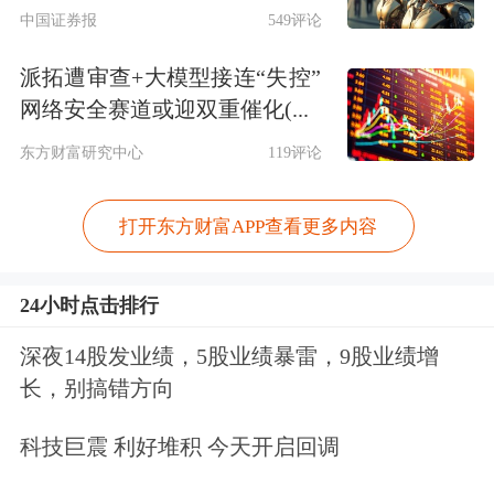
沪深300ETF期权的标的分别是在上交
中国证券报
549评论
所上市的华泰柏瑞的300ETF和在深交
派拓遭审查+大模型接连“失控”
所上市的嘉实基金的300ETF。中金所
网络安全赛道或迎双重催化(...
的沪深300股指期权的标的是沪深300指
东方财富研究中心
119评论
数，股指期权将可以直接用现金交割。
打开东方财富APP查看更多内容
24小时点击排行
深夜14股发业绩，5股业绩暴雷，9股业绩增
长，别搞错方向
科技巨震 利好堆积 今天开启回调