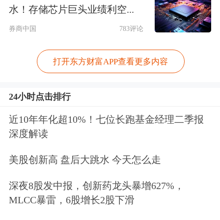
来后备鸡的补栏情况是后期行情的重要
水！存储芯片巨头业绩利空...
决定因素。
券商中国
783评论
此外，在新市场新环境下，饲料行业也
打开东方财富APP查看更多内容
将在新市场发展下呈现新特点。北京某
24小时点击排行
私募基金总经理表示，一是 2019年饲
料市场从结构上出现变化，猪饲料比重
近10年年化超10%！七位长跑基金经理二季报
深度解读
下降较大，禽饲料消费量持续攀升，各
种辅料消耗变化较大；二是禽肉和禽蛋
美股创新高 盘后大跳水 今天怎么走
替代猪肉形成规模化，比重上升； 三
深夜8股发中报，创新药龙头暴增627%，
是市场焦点在于猪存栏量何时达到触底
MLCC暴雷，6股增长2股下滑