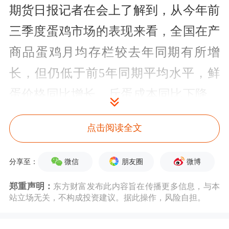
期货日报记者在会上了解到，从今年前
三季度蛋鸡市场的表现来看，全国在产
商品蛋鸡月均存栏较去年同期有所增
长，但仍低于前5年同期平均水平，鲜
蛋价格同比增长，斤蛋成本同比下降，
商品代蛋鸡场的盈利水平非常高。
点击阅读全文
市场人士表示，受非洲猪瘟疫情的影
微信
朋友圈
微博
分享至：
响，我国能繁母猪和生猪存栏均有大幅
下降，对鸡蛋价格也产生了影响。一是
郑重声明：
东方财富发布此内容旨在传播更多信息，与本
站立场无关，不构成投资建议。据此操作，风险自担。
导致豆粕需求减少、价格走低，降低了
蛋鸡饲料成本；二是鸡肉替代需求增