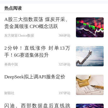
热点阅读
加，淘汰鸡价格升高，降低了鲜蛋分摊
成本；三是猪肉价格上涨直接拉升了蛋
A股三大指数震荡 煤炭开采、
贵金属领涨 CPO概念活跃
价。展望2020年，产蛋鸡存栏虽然会走
东方财富Choice数据
366评论
高，鲜蛋供给会增加，但如果非洲猪瘟
2分钟！直线涨停 封单13万
疫情没有明显缓解，明年的鲜蛋市场可
手！6G赛道集体拉升
能依然会是“大年”。
券商中国
325评论
广东壹号食品股份有限公司战略部门总
DeepSeek拟上调API服务定价
监梁成强还表示，明年鸡蛋行情预期向
好，当下环境下是产业与资金的博弈，
财联社
197评论
行情的变数是存栏和淘汰鸡的变化，未
闪迪、西部数据盘后直线跳