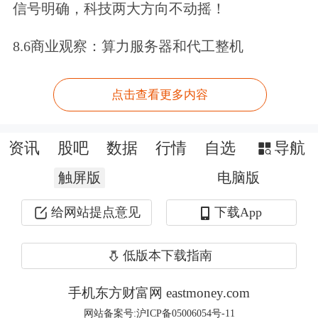
拐点。
信号明确，科技两大方向不动摇！
具体来看，玉米产量总体稳定，需求量
8.6商业观察：算力服务器和代工整机
的变化成为关键。玉米需求将在未来较
点击查看更多内容
长时间(半年以上)维持较低水平，在新
玉米集中上市后，价格将在较低区间徘
资讯
股吧
数据
行情
自选
导航
徊，短时间难有亮眼表现，关键是看猪
触屏版
电脑版
瘟疫情控制情况和存栏量变化。豆粕方
给网站提点意见
下载App
面，价格变动取决于国内生猪数量回升
速度，短期需求下降状态不会改变，价
低版本下载指南
格维持区间弱势盘整。
手机东方财富网 eastmoney.com
网站备案号:沪ICP备05006054号-11
近年来，场外期权在鸡蛋产业产销环节