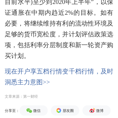
目前水平)至少到2020年上半年”，以
保
证
通胀在中期内趋近2%的
目标
。如有
必要，将继续维持有利的流动性环境及
足够的
货币
宽松度，并计划评估政策选
项，包括利率分层制度和新一轮资产购
买计划。
现在开户享五档行情变千档行情，及时
洞悉主力意图>>
文章来源：第一财经
微信
朋友圈
微博
分享至：