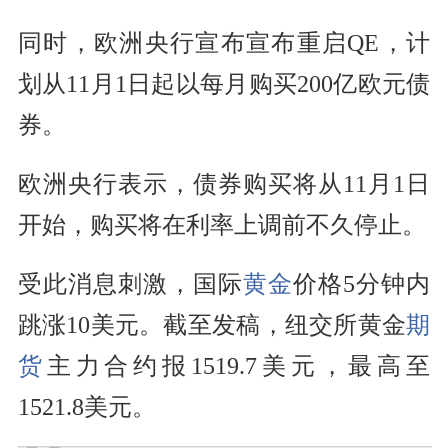
同时，欧洲央行宣布宣布重启QE，计
划从11月1日起以每月购买200亿
欧元
债
券
。
欧洲央行表示，债券购买将从11月1日
开始，购买将在利率上调前不久停止。
受此消息刺激，国际
黄金
价格
5分钟内
跳涨10
美元
。截至发稿，纽交所黄金
期
货
主力
合约报1519.7美元，最高至
1521.8美元。