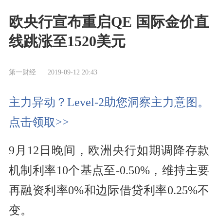
欧央行宣布重启QE 国际金价直
线跳涨至1520美元
第一财经
2019-09-12 20:43
主力异动？Level-2助您洞察主力意图。
点击领取>>
9月12日晚间，欧洲央行如期调降
存款
机制
利率
10个
基点
至-0.50%，维持主要
再融资
利率
0%和边际
借
贷
利率
0.25%不
变。