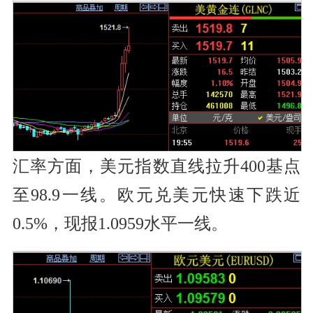
汇率
方面，
美元指数
直线
拉升
400基点
至98.9一线。欧元兑美元快速下跌近
0.5%，现报1.0959水平一线。