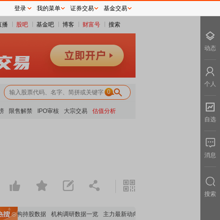
登录
我的菜单
证券交易
基金交易
直播
股吧
基金吧
博客
财富号
搜索
动态
个人
0
榜
限售解禁
IPO审核
大宗交易
估值分析
自选
消息
搜索
要机构持股数据
机构调研数据一览
主力最新动向
上市公司限售股解禁一览
昨日