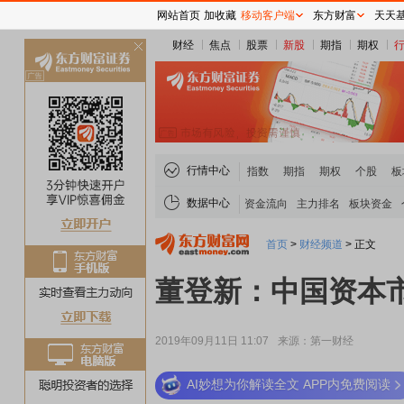
网站首页
加收藏
移动客户端
东方财富
天天
财经
焦点
股票
新股
期指
期权
关
闭
行情中心
指数
期指
期权
个股
板
数据中心
资金流向
主力排名
板块资金
首页
>
财经频道
>
正文
董登新：中国资本
2019年09月11日 11:07
来源：第一财经
AI妙想为你解读全文 APP内免费阅读
稀