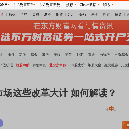
基金网
东方财富证券
东方财富期货
妙想
Choice数据
股吧
行情
数据
全球
美股
港股
期货
外汇
银行
基金
理财
债券
块
排行
新股
基金
港股
美股
期货
外汇
黄金
自选股
自选基金
个股研报
新股申购
转债申购
北交所申购
AH股比价
年报大全
融资融券
龙虎
市场这些改革大计 如何解读？
土板块领涨
元件板块走强
半导体板块活跃
沪深资金流向
A股估值分析全览
重