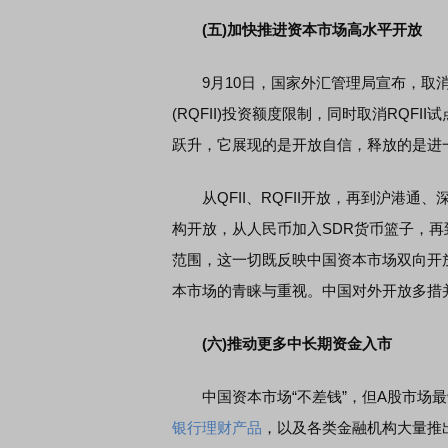
(五)加快推进资本市场高水平开放
席连线｜东方财富证券陈果：A股再平衡的
债券知识通识：从基础认
9月10日，国家外汇管理局宣布，取消
，将吹向何处
(RQFII)投资额度限制，同时取消RQ
跃升，它展现的是开放自信，释放的是进
从QFII、RQFII开放，再到沪港通
构开放，从人民币加入SDR货币篮子，
范围，这一切既反映中国资本市场双向开
本市场的青睐与重视。中国对外开放多措
(六)推动更多中长期资金入市
中国资本市场“不差钱”，但A股市场最
银行
理财
产品
，以及各类金融机构大量推