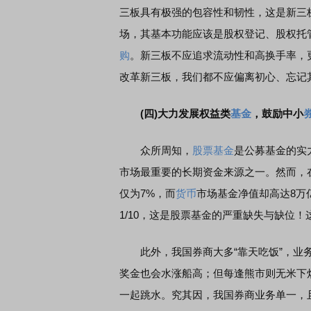
三板具有极强的包容性和韧性，这是新三
场，其基本功能应该是股权登记、股权托
购
。新三板不应追求流动性和高换手率，
改革新三板，我们都不应偏离初心、忘记
(四)大力发展权益类
基金
，鼓励中小
众所周知，
股票基金
是公募基金的实
市场最重要的长期资金来源之一。然而，
仅为7%，而
货币
市场基金净值却高达8万
1/10，这是股票基金的严重缺失与缺位
此外，我国券商大多“靠天吃饭”，业务
奖金也会水涨船高；但每逢熊市则无米下
一起跳水。究其因，我国券商业务单一，