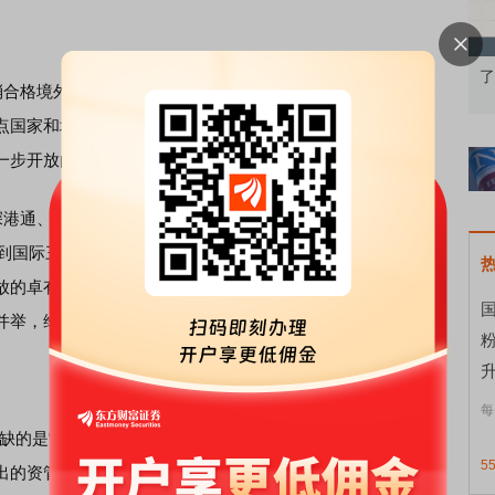
知到特色品种
了解北交所知识 做理性投资者
市
合格境外机构投资者(
QFII
)和
人民币
合格境外机构投资者
FII试点国家和地区限制。这是中国资本市场国际化改革的又一次
一步开放的重大信号。
、深港通、沪伦通开通，从
保险
、券商、基金开放到
信用
评级机
再到国际三大知名指数相继将中国股市和债市纳入其指数覆盖
放的卓有成效，同时也证明了境外机构及国际资本对中国资
国
并举，维护开放环境下的金融安全才是最重要的。
升
每
缺的是“长钱”，即长期资金。从
余额宝
的横空出世，到各类
5
出的资管产品，它们大多是为了迎合投资者“短炒、赚快钱”的