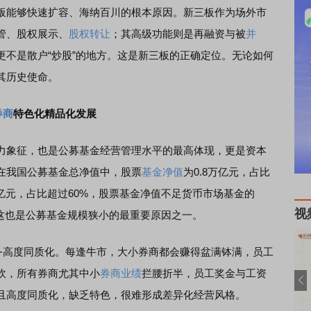
板能够快速扩容、海纳百川的根本原因。新三板作为场外市
管、股权展示、
股权转让
；其高级功能则是再融资与被
并
更不是散户“炒股”的地方。这是新三板的正确定位。无论如何
其历史使命。
券商
特色化精品化发展
力象征，也是公募基金经营管理水平的最高体现，更是资本
在我国公募基金总净值中，股票
基金净值
为0.8万亿元，占比
亿元，占比超过60%，股票基金净值不足货币市场基金的
视
！这也是公募基金规模狭小的最重要原因之一。
高度同质化。每逢牛市，大小券商都会赚得盆满钵满，员工
炊，所有券商尤其中小
券商业绩
拦腰折半，员工奖金与工资
且高度同质化，缺乏特色，很难形成差异化经营风格。