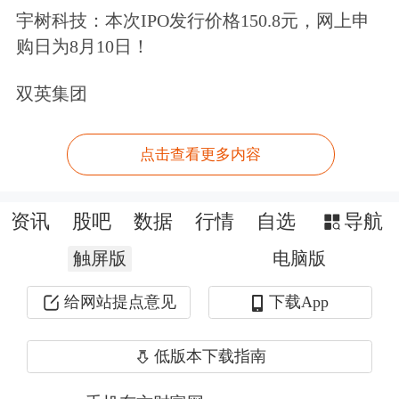
宇树科技：本次IPO发行价格150.8元，网上申
释放资金9000亿元。
购日为8月10日！
相似案例主要出现在2015年，当年2
双英集团
月、4月、8月和10月，央行先后实施了
4次普降+定向的降准操作。
点击查看更多内容
资讯
股吧
数据
行情
自选
导航
触屏版
电脑版
给网站提点意见
下载App
低版本下载指南