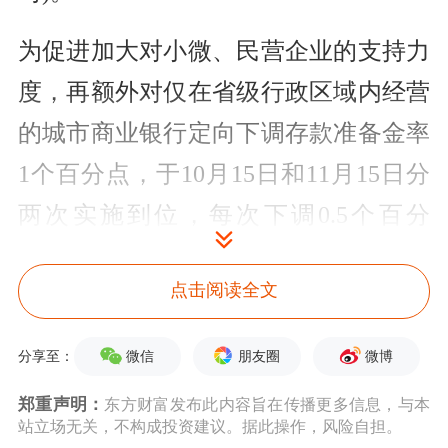
为促进加大对小微、民营企业的支持力
度，再额外对仅在省级行政区域内经营
的城市商业
银行
定向下调存款准备金率
1个百分点，于10月15日和11月15日分
两次实施到位，每次下调0.5个百分
点。
点击阅读全文
央行有关负责人表示，此次降准释放长
期资金约9000亿元，其中全面降准释放
微信
朋友圈
微博
分享至：
资金约8000亿元，定向降准释放资金约
郑重声明：
东方财富发布此内容旨在传播更多信息，与本
站立场无关，不构成投资建议。据此操作，风险自担。
1000亿元。