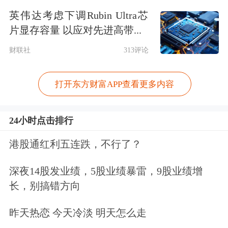
短空长多，外汇市场逆周期举措料将加
英伟达考虑下调Rubin Ultra芯
片显存容量 以应对先进高带...
力
财联社
313评论
楼市：
“补丁”已提前打好，降准资金难
以进入楼市
打开东方财富APP查看更多内容
降准要点全解析：
24小时点击排行
重点一：可释放多少资金？
港股通红利五连跌，不行了？
深夜14股发业绩，5股业绩暴雷，9股业绩增
力度大，覆盖面广，兼顾定向调控。
长，别搞错方向
本次降准采取普遍降准加定向降准的组
昨天热恋 今天冷淡 明天怎么走
合形式。据央行测算，本次降准预计可