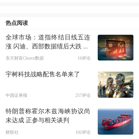
机构分析认为，此次降准利好金融和实
热点阅读
体经济，对股票、债券等大类资产也具
全球市场：道指终结日线五连
有普惠效应。
涨 闪迪、西部数据绩后大跌 ...
股市：
估值、盈利预期和风险偏好形成
东方财富Choice数据
16评论
合力，新一轮行情将形成
宇树科技战略配售名单来了
债市：
债市收益率有望进一步下行，可
中国证券报
257评论
能回到2016年低位时水平，债券牛市进
特朗普称霍尔木兹海峡协议尚
入尾声
未达成 正参与相关谈判
汇市：
降准对人民币汇率的影响可能是
财联社
102评论