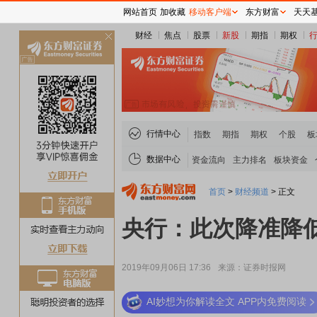
网站首页
加收藏
移动客户端
东方财富
天天
财经
焦点
股票
新股
期指
期权
关
闭
行情中心
指数
期指
期权
个股
板
数据中心
资金流向
主力排名
板块资金
首页
>
财经频道
>
正文
央行：此次降准降低
2019年09月06日 17:36
来源：证券时报网
AI妙想为你解读全文 APP内免费阅读
稀