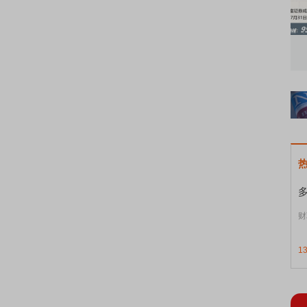
知到特色品种
了解北交所知识 做理性投资者
市
财
1