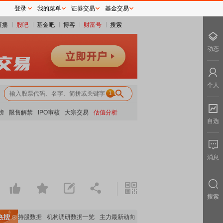
登录
我的菜单
证券交易
基金交易
直播
股吧
基金吧
博客
财富号
搜索
动态
个人
1
榜
限售解禁
IPO审核
大宗交易
估值分析
自选
消息
搜索
机构持股数据
机构调研数据一览
主力最新动向
上市公司限售股解禁一览
昨日涨