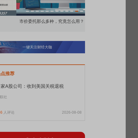
价委托那么多种，究竟怎么用？
北交所顶格打新居然只能
一键关注财经大咖
热点推荐
多家A股公司：收到美国关税退税
联社
36
人评论
2026-08-08