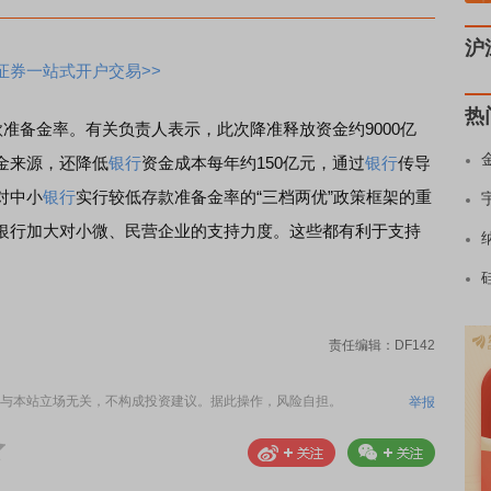
沪
证券一站式开户交易>>
热
准备金率。有关负责人表示，此次降准释放资金约9000亿
金来源，还降低
银行
资金成本每年约150亿元，通过
银行
传导
对中小
银行
实行较低存款准备金率的“三档两优”政策框架的重
银行加大对小微、民营企业的支持力度。这些都有利于支持
责任编辑：DF142
与本站立场无关，不构成投资建议。据此操作，风险自担。
举报