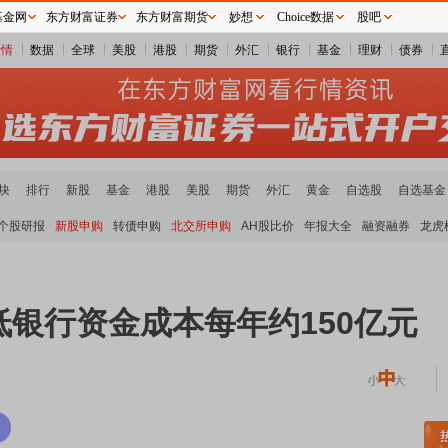
基金网
东方财富证券
东方财富期货
妙想
Choice数据
股吧
行情
数据
全球
美股
港股
期货
外汇
银行
基金
理财
债券
块
排行
新股
基金
港股
美股
期货
外汇
黄金
自选股
自选基金
个股研报
新股申购
转债申购
北交所申购
AH股比价
年报大全
融资融券
龙虎
银行资金成本每年约150亿元
土板块领涨
元件板块走强
半导体板块活跃
沪深资金流向
A股估值分析全览
重要