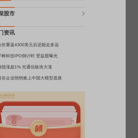
深股市
门资讯
金价重返4300美元后还能走多远
宇树科技IPO倒计时 受益股曝光
纳指涨超1% 光通信板块大涨
硅谷企业悄悄换上中国大模型底座