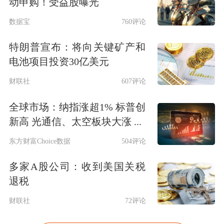
动申购！受益股曝光
数据宝
760评论
特朗普宣布：将向关键矿产和
电池项目投资30亿美元
财联社
607评论
全球市场：纳指涨超1% 标普创
新高 光通信、太空板块大涨 ...
东方财富Choice数据
504评论
多家A股公司：收到美国关税
退税
财联社
72评论