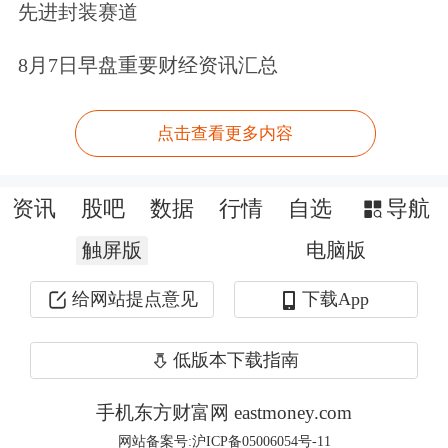
时，公司小家电行业整体毛
利率
先进封装赛道
21.02%，较去年同期增长2.82%。
8月7日早盘重要财经资讯汇总
今年刚上市的
小熊电器
(002959.SZ)业绩
点击查看更多内容
增速同样惊人，根据公司未经
审计
的财
务数据显示，2019年上半年，
小熊电器
资讯
股吧
数据
行情
自选
导航
实现营业收入11.88亿元，同比增长
触屏版
电脑版
29.46%，实现净利润1.28亿元，同比增
给网站提点意见
下载App
长51.11%。
低版本下载指南
“小家电
市场
与地产周期关联度比较
手机东方财富网 eastmoney.com
弱，产品消费升级特征明显，其中部分
网站备案号:沪ICP备05006054号-11