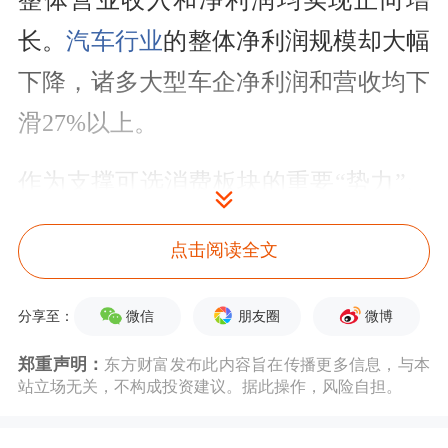
整体
营业收入
和
净利润
均实现正向增
长。
汽车行业
的整体净
利润
规模却大幅
下降，诸多大型车企净利润和营收均下
滑27%以上。
作为支撑可选消费板块的重要“势力”、
白马股与避险资金扎堆之地，家电与
汽
点击阅读全文
车行业
的业绩变化，对可选消费的整体
估值与经营趋势带来巨大的震动。
微信
朋友圈
微博
分享至：
家电业绩分化
郑重声明：
东方财富发布此内容旨在传播更多信息，与本
站立场无关，不构成投资建议。据此操作，风险自担。
就
家电行业
来说，尽管
格力电器
、
美的