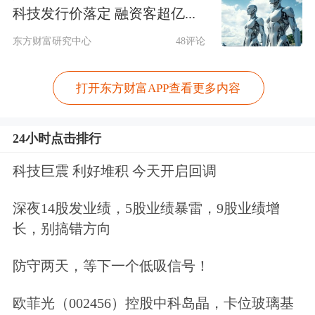
消费升级和
单身经济
盛行的当下，盈利
科技发行价落定 融资客超亿...
能力快速提升。而受地产周期性影响，
东方财富研究中心
48评论
厨电企业仍处于业绩筑底期。
打开东方财富APP查看更多内容
作为国内最大的小家电
产品
ODM/OBM
制造商
之一的
新宝股份
(002705.SZ)便在
24小时点击排行
今年上半年创出了上市以来的最大业绩
科技巨震 利好堆积 今天开启回调
增幅。
深夜14股发业绩，5股业绩暴雷，9股业绩增
长，别搞错方向
2019年1-6月，
新宝股份
实现营业总收
入40.43亿元，同比增长7.44%，归母净
防守两天，等下一个低吸信号！
利润2.40亿元，同比增长73.94%， 同
欧菲光（002456）控股中科岛晶，卡位玻璃基