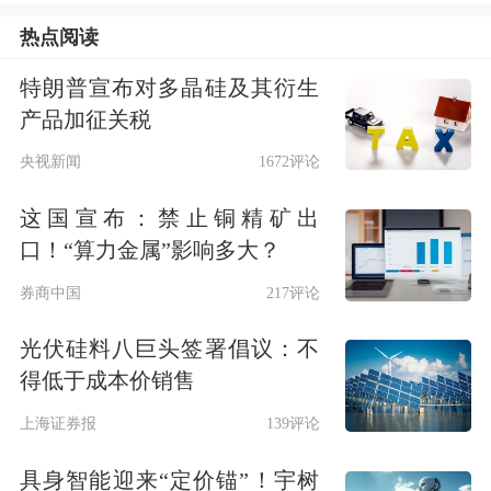
集团
等巨头的中报还尚未发布，但家电
热点阅读
企业业绩“稳健增长”的风格已经形成，
特朗普宣布对多晶硅及其衍生
不过，受地产后周期等因素影响，细分
产品加征关税
领域出现了一定的分化。
央视新闻
1672评论
截至8月29日晚，已有61家
家电行业
上
这国宣布：禁止铜精矿出
口！“算力金属”影响多大？
市公司中有58家发布了2019年半年报，
券商中国
217评论
合计实现营业收入3013.89亿元，同比
光伏硅料八巨头签署倡议：不
增长5.24%，实现净利润137.38亿元，
得低于成本价销售
同比增长4.04%。
上海证券报
139评论
其中，主打“小而美”的
小家电
龙头，在
具身智能迎来“定价锚”！宇树