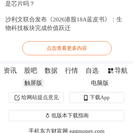
是芯片吗？
国际
、
迈瑞医疗
、
王府井
、
春秋航空
沙利文联合发布《2026港股18A蓝皮书》：生
等。
物科技板块完成价值跃迁
与
低价股
相比而言，高价股送转的需求
点击查看更多内容
及可能性往往更高。数据显示，上述35
家送转潜力股中，最新收盘价最高的是
资讯
股吧
数据
行情
自选
导航
卓胜微
，最
新股
价291.53元，在所有A
触屏版
电脑版
股中排名第三位。该公司于6月18日在
给网站提点意见
下载App
创业
板上市，主营射频前端芯片的研
究、开发与销售，由于同时叠加
华为概
低版本下载指南
念
、芯片、
小米概念
等科技
题材
，该股
手机东方财富网 eastmoney.com