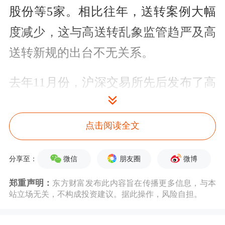
股份等5家。相比往年，送转案例大幅
度减少，这与高送转乱象监管趋严及高
送转新规的出台不无关系。
去年11月份，沪深交易所先后发布了高
送转信息披露指引，明确了高送转多个
基本条件，包括最近一个
报告
期
净利润
点击阅读全文
为负、
净利润
同比下降50%以上，或者
微信
朋友圈
微博
分享至：
送
转股
后
每股收益
低于0.2元的，不得
郑重声明：
东方财富发布此内容旨在传播更多信息，与本
披露该
报告期
内的高送转方案等。数据
站立场无关，不构成投资建议。据此操作，风险自担。
显示，2015年A股半年报送转案例173