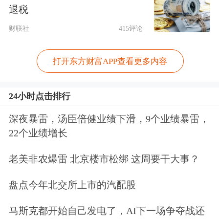
2017年、2018年度每
股基
本收益均在1
退税
元以上，且一季度每股基本收益在0.4
财联社
415评论
元以上，每股资本公积金在1元以上的
打开东方财富APP查看更多内容
公司，共计35家。
24小时点击排行
从一季度每股资本公积金及
未分配利润
来看，
兆丰股份
每股资本公积金14.95
深夜暴雷，汤臣倍健业绩下滑，9个业绩暴雷，
22个业绩增长
元高居榜首，其
每股未分配利润
8.78
元，两者合计23.72元。
星宇股份
每股
老美非农爆雷 北京楼市松绑 这周要干大事？
资本公积金9.63元，其每股未分配利润
盘点今年北交所上市的汽配股
5.15元，两者合计14.78元。每股资本公
马斯克都开始自己发电了，AI下一场争夺战还
积金在5元以上的还有
新华保险
、
嘉友