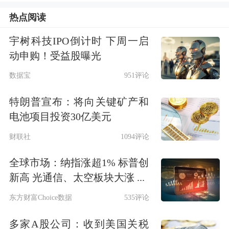
家，达到历史最高水平。2016年骤降至
热点阅读
56家，去年半年报送转案例降至24家。
宇树科技IPO倒计时 下周一启
对比往年来看，按照当前的情形，今年
动申购！受益股曝光
半年报送转案例或将降至近九年来新
数据宝
951评论
低。
特朗普宣布：将向关键矿产和
35家公司入围送转
电池项目投资30亿美元
财联社
1094评论
潜力股名单
全球市场：纳指涨超1% 标普创
由于送转的案例变得稀缺，
市场
对送转
新高 光通信、太空板块大涨 ...
股的关注或将进一步升温。数据宝统计
东方财富Choice数据
535评论
显示，在尚未披露半年报的公司中，
多家A股公司：收到美国关税