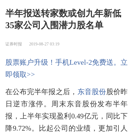
半年报送转家数或创九年新低
35家公司入围潜力股名单
证券时报
2019-08-27 03:19
股票账户升级！手机Level-2免费送。立
即领取>>
在公布完半年报之后，
东音股份
股价昨
日逆市涨停。周末
东音股份
发布半年
报，上半年实现盈利0.49亿元，
同比
下
降9.72%。比起
公司
的
业绩
，更加引人