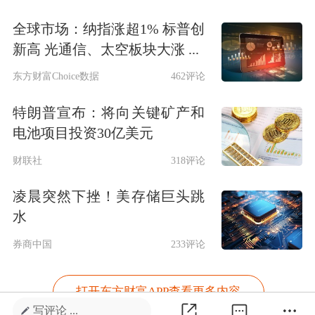
全球市场：纳指涨超1% 标普创
新高 光通信、太空板块大涨 ...
东方财富Choice数据
462评论
特朗普宣布：将向关键矿产和
电池项目投资30亿美元
财联社
318评论
凌晨突然下挫！美存储巨头跳
水
券商中国
233评论
打开东方财富APP查看更多内容
写评论 ...