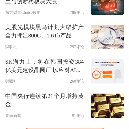
土与创新药板块大涨
东方财富Choice数据
786评论
美股光模块黑马计划大幅扩产
全力押注800G、1.6Tb产品
财联社
257评论
SK海力士：将在韩国投资384
亿美元建设晶圆厂 以应对AI...
财联社
260评论
中国央行连续第21个月增持黄
金
界面新闻
91评论