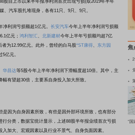
8股自上市以来半年报净利润首次出现亏损(取2019年半年
媒、汽车股扎堆现身，各有11只、9只、9只。
净利润亏损额超1亿元。
长安汽车
今年上半年净利润亏损额
6.1亿元；
鸿利智汇
、
北新建材
今年上半年亏损额均超7亿
后者为12.99亿元。此外，曾经的白马股
*ST康得
、
东方园
焦
过5亿元。
、
华昌达
等5股今年上半年净利润下滑幅度超10倍。其中，主
降幅有望超30倍，主要系自身投入加大所致。
些是因为自身因素所致，有些是因外部环境所致，也有部分
进行分类，数据宝统计显示，上述88股半年报业绩首次亏损
“国
投入加大、宏观因素以及行业不景气、自身负面因素。