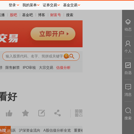
登录
我的菜单
证券交易
基金交易
直播
股吧
基金吧
博客
财富号
搜索
动态
个人
0
榜
限售解禁
IPO审核
大宗交易
估值分析
自选
看好
消息
搜索
块活跃
沪深资金流向
A股估值分析全览
重要机构持股数据
机构调研数据一览