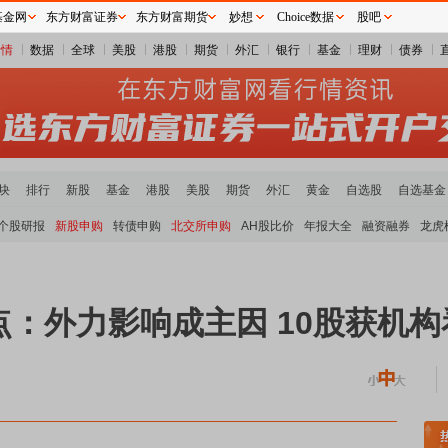
基金网
东方财富证券
东方财富期货
妙想
Choice数据
股吧
行情
数据
全球
美股
港股
期货
外汇
银行
基金
理财
债券
块
排行
新股
基金
港股
美股
期货
外汇
黄金
自选股
自选基金
个股研报
新股申购
转债申购
北交所申购
AH股比价
年报大全
融资融券
龙虎
：外力影响成主因 10股获机构
稀土板块领涨
元件板块走强
半导体板