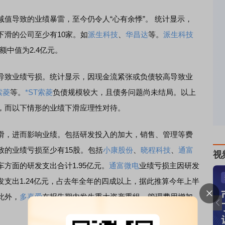
导致的业绩暴雷，至今仍令人“心有余悸”。 统计显示，
下滑的公司至少有10家。如
派生科技
、
华昌达
等。
派生科技
额中值为2.4亿元。
致业绩亏损。统计显示，因现金流紧张或负债较高导致业
索菱
等。
*ST索菱
负债规模较大，且债务问题尚未结局。以上
，而以下情形的业绩下滑应理性对待。
，进而影响业绩。包括研发投入的加大，销售、管理等费
致的业绩亏损至少有15股。包括
小康股份
、
晓程科技
、
通富
视
方面的研发支出合计1.95亿元。
通富微电
业绩亏损主因研发
支出1.24亿元，占去年全年的四成以上，据此推算今年上半
此外，
多喜爱
在报告期内发生重大资产重组，管理费用增加