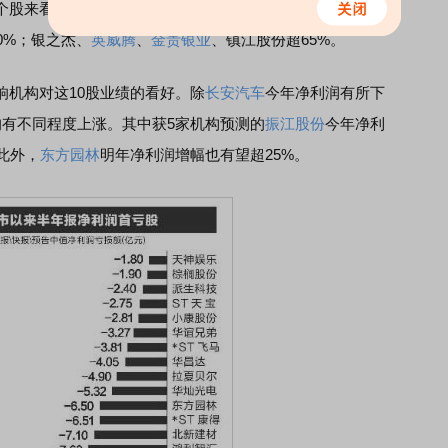
股来看，10股距离机构评级目标价上涨空间超20%。
道氏
0%；银之杰、
英威腾
、
金贵银业
、镇江股份超65%。
机构对这10股业绩的看好。除
长安汽车
今年净利润有所下
均有不同程度上涨。其中获5家机构预测的
振江股份
今年净利
；此外，
东方园林
明年净利润增幅也有望超25%。