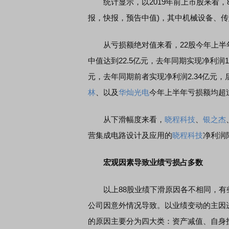
统计显示，以2019年前上市股来看，8
报，快报，预告中值)，其中机械设备、传
从亏损额绝对值来看，22股今年上半年
中值达到22.5亿元，去年同期实现净利润1
元，去年同期前者实现净利润2.34亿元，
林
、以及
华灿光电
今年上半年亏损额均超
从下滑幅度来看，
晓程科技
、
银之杰
营集成电路设计及应用的
晓程科技
净利润
宏观因素导致业绩亏损占多数
以上88股业绩下滑原因各不相同，有
公司因意外情况导致。以业绩变动的主因
的原因主要分为四大类：资产减值、自身