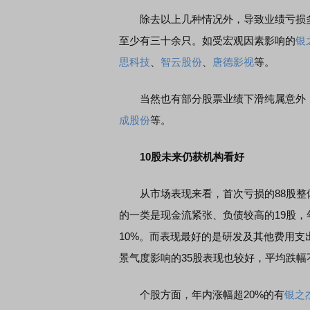
除去以上几种情况外，导致业绩亏损多
至少有三十余只。如受宏观因素影响的
银
深投顾说：双创4连阳，科技延续反弹
策略周会
思科技
、
智云股份
、
唐德影视
等。
当然也有部分股票业绩下滑纯属意外，
成股份
等。
10股未来仍获机构看好
从市场表现来看，首次亏损的88股整体
的一类是现金流紧张、负债较高的19股，年
10%。而表现最好的是研发及其他费用支
景气度影响的35股表现也较好，平均跌幅
个股方面，年内涨幅超20%的有
银之