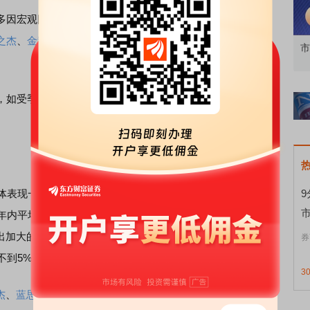
因宏观因素以及行业景气度低迷。统计显示，这一类股票
之杰
、
金种子酒
、
胜利精密
等；以及受行业景气度影响的
蓝
市场难测？了解“哑铃策略”让投资更从容
5
如受季节性因素影响的
亚玛顿
，以及签约项目进展慢的
中
表现一般，平均跌幅超10%。数据宝统计显示，表现最差
内平均下跌26.94%；资产减值的10股平均跌幅也超过
出加大的16股，平均跌幅不到2%，此外，受宏观因素及行业
券
不到5%。
3
杰
、
蓝思科技
及
通富微电
等。值得一提的是，这3股未来仍获