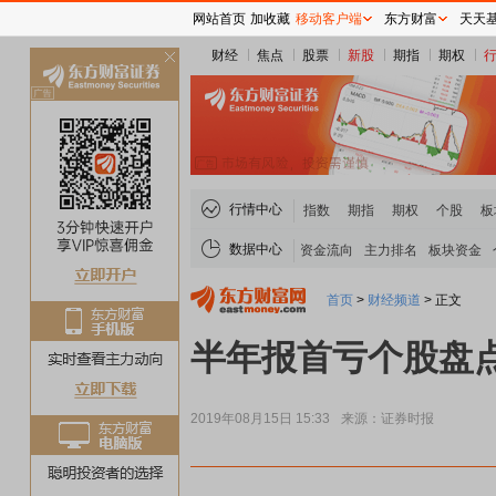
网站首页
加收藏
移动客户端
东方财富
天天
财经
焦点
股票
新股
期指
期权
关
闭
行情中心
指数
期指
期权
个股
板
数据中心
资金流向
主力排名
板块资金
首页
>
财经频道
>
正文
半年报首亏个股盘点
2019年08月15日 15:33
来源：证券时报