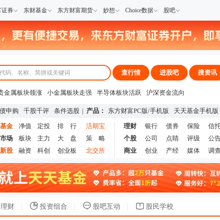
富证券
东财基金
东方财富期货
妙想
Choice数据
股吧
查行情
进股吧
搜资讯
贵金属板块领涨
小金属板块走强
半导体板块活跃
沪深资金流向
A股估值分析全览
重要机构持股数据
机构调研数据一览
主力最新动向
债申购
千股千评
条件选股
|
产品：
东方财富PC版
/
手机版
天天基金手机版
上市公司限售股解禁一览
昨日涨停
基金
净值
定投
排 行
活期宝
理财
银行
债券
保险
信
市场
板块
主力
大 盘
策 略
个股
公司
点睛
评级
公
新股
融资
科创
创业板
北交所
商业
创业
产经
媒体
调
理财
投资组合
股吧互动
股民学校