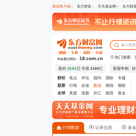
移动客户端
东方财富
天天基金网
东方财
热门搜索:
股价
20.03
元
市值
3169
亿
新股申购
转
财经
焦点
评论
国内
国际
专题
股票
行情
必读
数据
期指
期权
全球
美股
港股
外汇
期货
黄金
行情数据
证券交易
基金