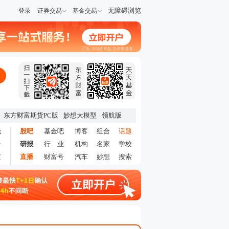
无障碍浏览
登录
证券交易
基金交易
东方财富期货PC版
妙想大模型
领航版
托
股吧
基金吧
博客
组合
话题
告
研报
行 业
机构
名家
学校
查
直播
财富号
汽车
妙想
搜索