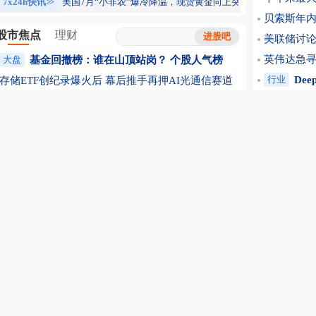
7x24h快讯
>>
美国7月“小非农”爆冷降温，现货黄金向上突破4300美元，黄金ET
贝索斯年内
股市焦点
理财
美联储讨
英伟达急寻
大盘
基金回撤榜：谁在山顶站岗？
个股人气榜
行业
De
存储ETF创纪录爆火后 幕后推手再押AI光通信赛道
Anthro
科技基金月跌三成 突现回马枪 调整是否画上句号
Meta推出
光模块“禁令”传闻扰动 业内人士：落地难度大
吃掉AI股
题材
净利增超数倍 多家创新药企业绩齐爆发
“抗生素牛
国产模型与算力共振 AI全产业链景气度持续上升
公司
闪迪
AI应用赛道强势反弹 重仓基金摇身一变成“靓仔”
净利增12
美将禁止出口钨废料 地缘风险或驱动钨价中枢抬高
国瓷材料：
个股
MLCC产业链“涨”声四起！多家A股扩产
礼来凭爆款
字节推出大模型SeedRealtime 国产算力逻辑望加强
“9连板”
苹果创新周期打开新增量 “果链”公司双线谋增长
期货开户
锂电企业上半年业绩高速增长 下半年排产预期强劲
码农摇身一
供给偏紧 机构称稀土产业链中游瓶颈资产迎来重估