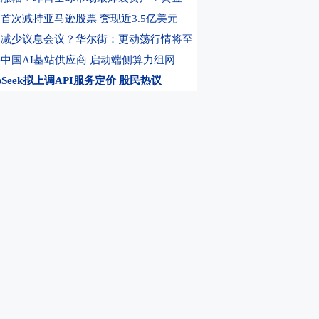
F博时(159937)高开涨超2.5%，机构研判黄金牛市尚未终结
10:59
万华化学在
首次减持亚马逊股票 套现近3.5亿美元
论减少议息会议？华尔街：更动荡行情将至
中国AI基站供应商 启动端侧算力组网
epSeek拟上调API服务定价
股民热议
pic确认组建芯片团队 降低对英伟达的依赖
首款AI编程智能体 主打低价挑战OpenAI
神仓位后 城堡投资7月收益率创多年来最佳
蛙”后续：多地开展牛蛙食品安全检查
交出炸裂财报 却仍未满足市场期待？
倍！西部数据公布强劲财报 存储需求旺盛
MLCC介质粉体及电子浆料销量快速增长
药物上调业绩目标 击退减肥药降温质疑
后停牌核查 爱丽家居今起复牌
公司公告
，选东方财富期货
0元体验DK买卖信号
变成FDE？美股龙头引领AI落地新模式 机