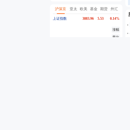
沪深京
亚太
欧美
基金
期货
外汇
上证指数
3883.96
5.53
0.14%
涨幅
量比
换手
异动
深证成指
14166.06
21.86
0.15%
创业板指
3544.61
9.47
0.27%
沪深300
4655.89
-2.26
-0.05%
东方财富
20.03
-0.33
-1.62%
行情
股吧
资金流
个股异动
自选股票
自选基金
代码
名称
最新价
5分钟涨跌