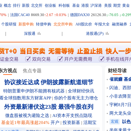
业
概念
排行
新股
北交所
创业板
科创板
基金
港股
沪深港
美股
期货
黄金
.70%
|
法国CAC40
8669.30
↑2.67 ↑0.03%
|
德国DAX30
26126.30
↓-76.05 ↓-0.29
个股研报
新股申购
转债申购
北交所申购
AH股比价
年报大全
融资融券
深股通
港股通(沪)
东方视点
焦点专题
财经导读
省就赚 基
协议接近达成 伊朗披露新航道细节
闪迪、西
特朗普重申伊朗不能拥有核武器
|
全球财经快讯
小非农降至
看全球指数用东方财富APP
|
你的个股有无主力增仓
宇树8月7日
外资最新潜伏这23股 最强牛股在列
两大龙头
微盘股被视为避险之选
|
AI资本开支拐点隐现
宏观
以色
基金近1年最高涨超204%
开户
|
投资新基
|
活期宝
半年来最