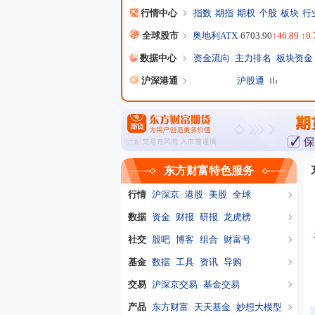
行情中心
指数
期指
期权
个股
板块
行
全球股市
奥地利ATX
6703.90
↑46.89 ↑0
数据中心
资金流向
主力排名
板块资金
沪深港通
沪股通
东方财富特色服务
行情
沪深京
港股
美股
全球
数据
资金
财报
研报
龙虎榜
社交
股吧
博客
组合
财富号
基金
数据
工具
资讯
导购
交易
沪深京交易
基金交易
产品
东方财富
天天基金
妙想大模型