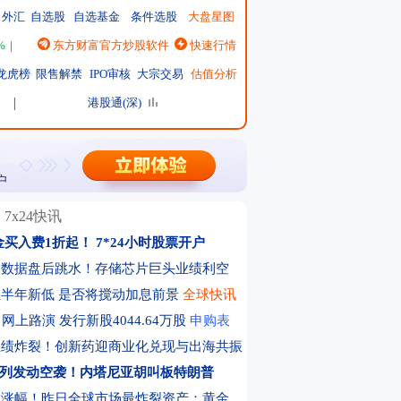
外汇
自选股
自选基金
条件选股
大盘星图
%
|
恒生指数
东方财富官方炒股软件
25474.03
↓-441.79 ↓-1.70%
快速行情
|
日经225
65266.67
↓-1033.77 ↓-1.56%
龙虎榜
限售解禁
IPO审核
大宗交易
估值分析
港股通(深)
7x24快讯
金买入费1折起！
7*24小时股票开户
部数据盘后跳水！存储芯片巨头业绩利空
半年新低 是否将搅动加息前景
全球快讯
网上路演 发行新股4044.64万股
申购表
业绩炸裂！创新药迎商业化兑现与出海共振
列发动空袭！内塔尼亚胡叫板特朗普
大涨幅！昨日全球市场最炸裂资产：黄金