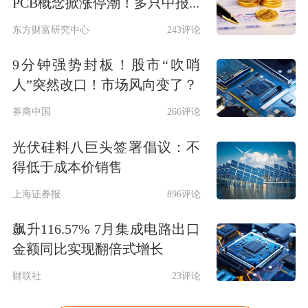
PCB概念掀涨停潮！多只中报...
东方财富研究中心
243评论
9分钟强势封板！股市“吹哨
人”突然改口！市场风向变了？
券商中国
266评论
光伏硅料八巨头签署倡议：不
得低于成本价销售
上海证券报
896评论
飙升116.57% 7月集成电路出口
金额同比实现翻倍式增长
财联社
23评论