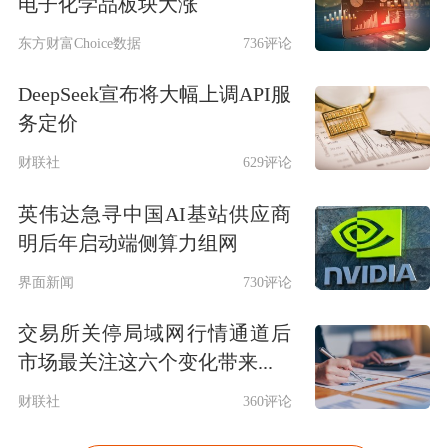
电子化学品板块大涨
东方财富Choice数据
736评论
DeepSeek宣布将大幅上调API服
务定价
财联社
629评论
英伟达急寻中国AI基站供应商
明后年启动端侧算力组网
界面新闻
730评论
交易所关停局域网行情通道后
市场最关注这六个变化带来...
财联社
360评论