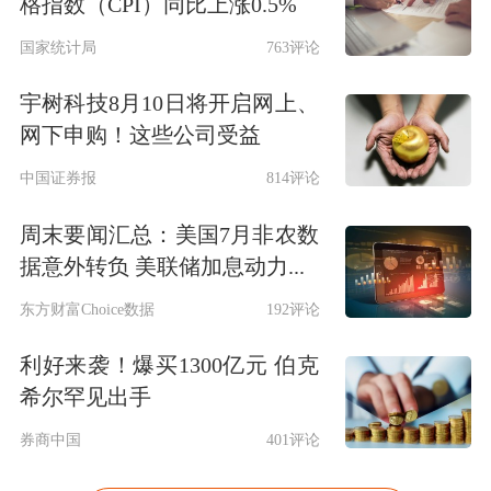
格指数（CPI）同比上涨0.5%
国家统计局
763评论
宇树科技8月10日将开启网上、
网下申购！这些公司受益
中国证券报
814评论
周末要闻汇总：美国7月非农数
据意外转负 美联储加息动力...
东方财富Choice数据
192评论
利好来袭！爆买1300亿元 伯克
希尔罕见出手
券商中国
401评论