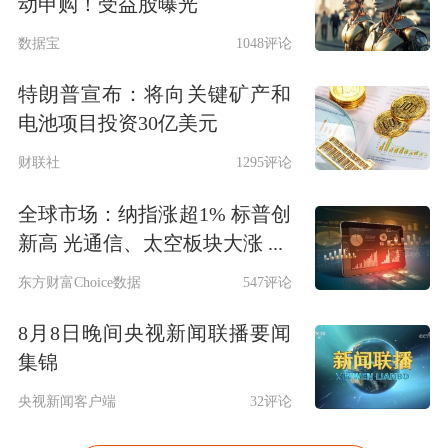
动申购！受益股曝光
数据宝
1048评论
特朗普宣布：将向关键矿产和
电池项目投资30亿美元
财联社
1295评论
全球市场：纳指涨超1% 标普创
新高 光通信、太空板块大涨 ...
东方财富Choice数据
547评论
8月8日晚间央视新闻联播要闻
集锦
央视新闻客户端
32评论