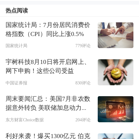
热点阅读
国家统计局：7月份居民消费价
格指数（CPI）同比上涨0.5%
国家统计局
779评论
宇树科技8月10日将开启网上、
网下申购！这些公司受益
中国证券报
830评论
A股市场上相关概念股今日纷纷走强，
周末要闻汇总：美国7月非农数
据意外转负 美联储加息动力...
截至午间收盘，
华纺股份
、
迪生力
、
恒
东方财富Choice数据
204评论
邦股份
、
伊戈尔
、
永冠新材
5股已经涨
停，
山东黄金
涨超9%，
赤峰黄金
涨超
利好来袭！爆买1300亿元 伯克