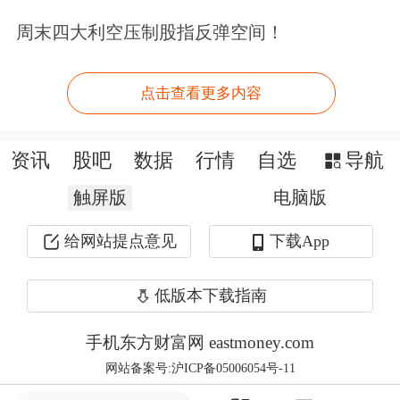
内，
中国国航
跌超3%，
东方航空
和
南
周末四大利空压制股指反弹空间！
方航空
跌超2%。
点击查看更多内容
对于人民币汇率今日破七，央行早间快
速回应称，受单边主义和贸易保护主义
资讯
股吧
数据
行情
自选
导航
措施及对中国加征关税预期等影响，今
触屏版
电脑版
日人民币对美元汇率有所贬值，突破了
给网站提点意见
下载App
7元，但人民币对一篮子货币继续保持
稳定和强势，这是市场供求和国际汇市
低版本下载指南
波动的反映。
手机东方财富网 eastmoney.com
网站备案号:沪ICP备05006054号-11
央行负责人称，“需要说明的是，人民