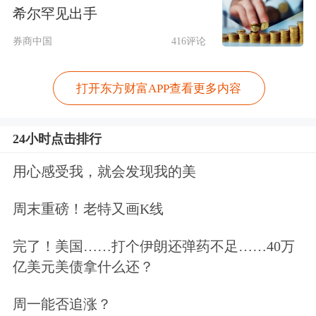
希尔罕见出手
8%，
中金黄金
、
湖南黄金
、
紫金矿
券商中国
416评论
业
、
嘉欣丝绸
等个股纷纷跟涨。
打开东方财富APP查看更多内容
24小时点击排行
用心感受我，就会发现我的美
周末重磅！老特又画K线
完了！美国……打个伊朗还弹药不足……40万
亿美元美债拿什么还？
航空股等则纷纷下跌。截至午间收盘，
申万航空运输行业指数跌1.92%，板块
周一能否追涨？