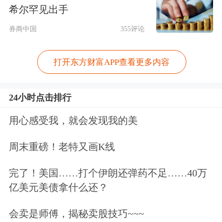
自2015年811汇改以来，人民币汇率经
希尔罕见出手
历了多次即将“破7”的敏感时刻，但最
券商中国
355评论
后都在6.96关口止跌回升，如2016年12
打开东方财富APP查看更多内容
月底，在岸人民币兑美元汇率最高报
6.9633。值得注意的是，在2016年12月
24小时点击排行
28日深夜23:00左右，彭博交易系统曾
用心感受我，就会发现我的美
显示汇率破7，但很快央行便出来辟
谣，彭博也称7其为错误数据，市场虚
周末重磅！老特又画K线
惊一场；而2018年4月后，人民币汇率
完了！美国……打个伊朗还弹药不足……40万
也是一路下跌，到了10月底，在岸人民
亿美元美债拿什么还？
币兑美元汇率最高报6.9771，但随着当
会卖是师傅，揭秘卖股技巧~~~