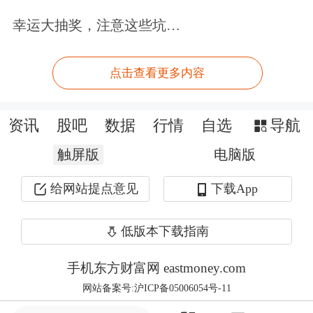
时中美贸易摩擦的回暖，汇率再度回
幸运大抽奖，注意这些坑…
升。
点击查看更多内容
“突然破7也是出乎市场意料，我们以为
还会拉锯一段时间。离岸市场和在岸市
资讯
股吧
数据
行情
自选
导航
场是联动的，猜测这可能也和近期离岸
触屏版
电脑版
市场的一些状况有关，被抓住了做空机
给网站提点意见
下载App
会。但人民币汇率还是施行有管理的浮
动汇率体制，监管部门对汇率的态度很
低版本下载指南
重要，目前大家都在等待央行态
手机东方财富网 eastmoney.com
度。”北京地区某基金外汇交易经理表
网站备案号:沪ICP备05006054号-11
示。