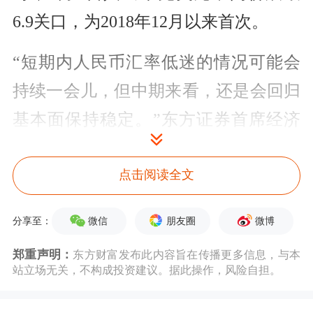
6.9关口，为2018年12月以来首次。
“短期内人民币汇率低迷的情况可能会
持续一会儿，但中期来看，还是会回归
基本面保持稳定。”
东方证券
首席经济
学家邵宇表示，“此外还要看央行态
点击阅读全文
度，要不要呵护、怎么呵护，目前来看
央行对人民币态度是希望保持弹性，可
微信
朋友圈
微博
分享至：
能容忍度会高一些。”
郑重声明：
东方财富发布此内容旨在传播更多信息，与本
站立场无关，不构成投资建议。据此操作，风险自担。
随着离岸市场人民币的快速下跌，在岸
市场的人民币兑美元汇率也出现波动，