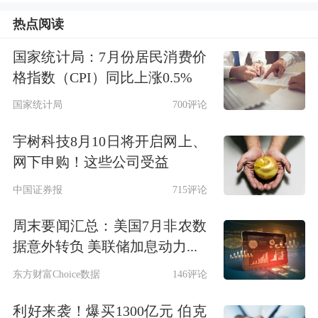
跌破7关口。“我们完全没有想到会突然
热点阅读
下跌，此前以为谈得差不多了，就增大
国家统计局：7月份居民消费价
了对人民币进行远期锁汇的比例，但没
格指数（CPI）同比上涨0.5%
写到突然破7了。”浙江地区某纺织品出
国家统计局
700评论
口企业负责人表示，“以往汇率下跌时
宇树科技8月10日将开启网上、
网下申购！这些公司受益
候可能会遭遇客户压价，但自去年中开
中国证券报
715评论
始经历非常时期，压价的行为还是比较
少的，汇率下跌的确有利于出口企业的
周末要闻汇总：美国7月非农数
据意外转负 美联储加息动力...
财务利润增厚，尤其是纺织这类对价格
东方财富Choice数据
146评论
比较敏感的产业。”
利好来袭！爆买1300亿元 伯克