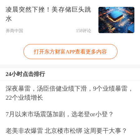
凌晨突然下挫！美存储巨头跳
记者：人民币汇率为何“破7”？
水
券商中国
158评论
答：受单边主义和贸易保护主义措施及
对中国加征关税预期等影响，今日人民
打开东方财富APP查看更多内容
币对美元汇率有所贬值，突破了7元，
但人民币对一篮子货币继续保持稳定和
24小时点击排行
强势，这是市场供求和国际汇市波动的
深夜暴雷，汤臣倍健业绩下滑，9个业绩暴雷，
22个业绩增长
反映。
7月以来市场震荡加剧，选老登or小登？
中国实施的是以市场供求为基础、参考
一篮子货币进行调节、有管理的浮动汇
老美非农爆雷 北京楼市松绑 这周要干大事？