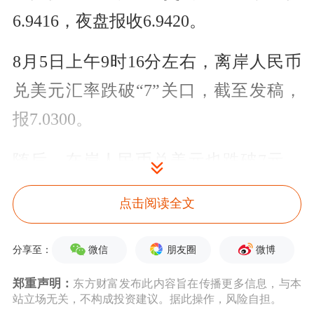
6.9416，夜盘报收6.9420。
8月5日上午9时16分左右，离岸人民币
兑美元汇率跌破“7”关口，截至发稿，
报7.0300。
随后，在岸人民币兑美元也跌破7元，
截至16:30分收盘，报7.0352。
点击阅读全文
央行公告称，目前
银行
体系流动性总量
微信
朋友圈
微博
分享至：
处于合理充裕水平，今日不开展逆回购
郑重声明：
东方财富发布此内容旨在传播更多信息，与本
操作。因今日无逆回购到期，当日实现
站立场无关，不构成投资建议。据此操作，风险自担。