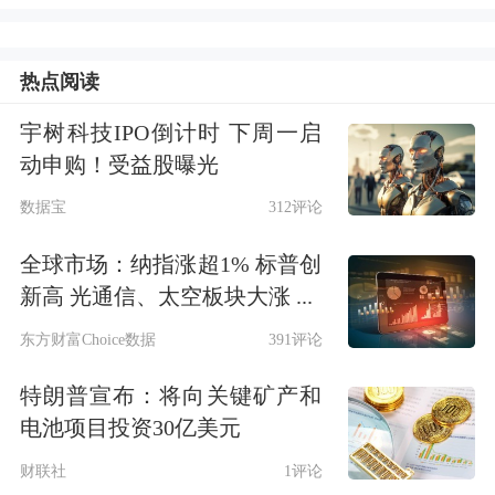
零投放零回笼。
【央行回应】
热点阅读
宇树科技IPO倒计时 下周一启
人民币汇率为何“破7”？“破7”后走势会
动申购！受益股曝光
如何？央行权威解读来了
数据宝
312评论
人民币汇率完全能够在合理均衡水平上
全球市场：纳指涨超1% 标普创
保持基本稳定——中国人民
银行
有关负
新高 光通信、太空板块大涨 ...
责人就人民币汇率问题答记者问
东方财富Choice数据
391评论
特朗普宣布：将向关键矿产和
8月5日，中国人民
银行
有关负责人就人
电池项目投资30亿美元
民币汇率相关问题回答了《金融时报》
财联社
1评论
记者提问。