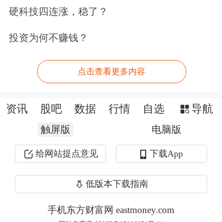
率制度。市场供求在汇率形成中发挥决
硬科技四连涨，稳了？
定性作用，人民币汇率的波动是由这一
投资为何不赚钱？
机制决定的，这是浮动汇率制度的应有
之义。从全球市场角度观察，作为货币
点击查看更多内容
之间的比价，汇率波动也是常态，有了
波动，价格机制才能发挥资源配置和自
资讯
股吧
数据
行情
自选
导航
动调节的作用。如果回顾过去20年人民
触屏版
电脑版
币汇率的变化，会发现人民币对美元既
给网站提点意见
下载App
有过8块多的时候，也有过7块多和6块
低版本下载指南
多的时候，现在人民币汇率又回到7块
钱以上。需要说明的是，人民币汇
手机东方财富网 eastmoney.com