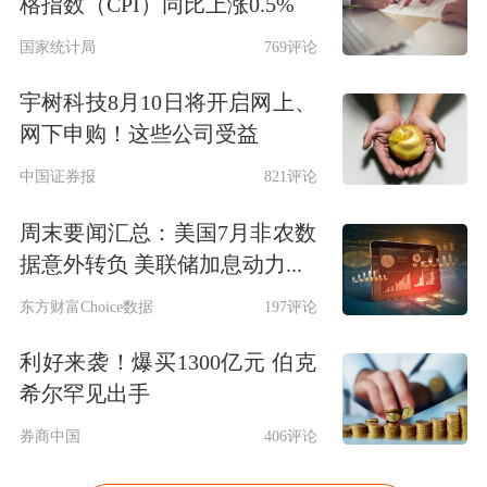
格指数（CPI）同比上涨0.5%
国家统计局
769评论
宇树科技8月10日将开启网上、
网下申购！这些公司受益
中国证券报
821评论
周末要闻汇总：美国7月非农数
据意外转负 美联储加息动力...
东方财富Choice数据
197评论
利好来袭！爆买1300亿元 伯克
希尔罕见出手
券商中国
406评论