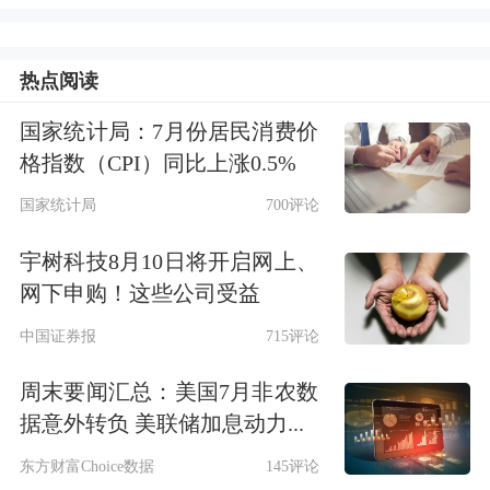
股)和
贝通信
(21.70万股)2只个股在今年
二季度也获得机构增持。
热点阅读
进一步统计发现，截至二季度末，机构
国家统计局：7月份居民消费价
格指数（CPI）同比上涨0.5%
新进持有
安车检测
、
双一科技
、
贝通信
国家统计局
700评论
等3只个股，合计增持资金15564.50万
元。其中，
双一科技
半年报显示，报告
宇树科技8月10日将开启网上、
网下申购！这些公司受益
期内的前十大流通股股东中共有2家基
中国证券报
715评论
金、3家社保合计持有284.46万股，占
流通股比例5.53%。具体来看，全国社
周末要闻汇总：美国7月非农数
据意外转负 美联储加息动力...
保基金五零二组合新进双一科技100.78
东方财富Choice数据
145评论
万股，占流通股比例1.93%；基本养老