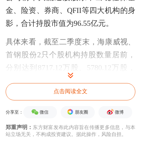
金、险资、券商、QFII等四大机构的身
影，合计持股市值为96.55亿元。
具体来看，截至二季度末，
海康威视
、
首钢股份
2只个股机构持股数量居前，
分别达到8717.12万股、5780.12万股，
另外，
阳谷华泰
(698.54万股)、
贵州茅
点击阅读全文
台
(690.45万股)、
威华股份
(338.27万
股)、
安车检测
(223.94万股)和
双一科技
微信
朋友圈
微博
分享至：
(204.18万股)等个股报告期内机构持股
郑重声明：
东方财富发布此内容旨在传播更多信息，与本
数量也均超百万股，
燕塘乳业
(78.80万
站立场无关，不构成投资建议。据此操作，风险自担。