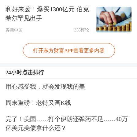
利好来袭！爆买1300亿元 伯克
保险
基金九零三组合新进双一科技
希尔罕见出手
62.89万股，占流通股比例1.20%；基本
券商中国
355评论
养老
保险
基金一三零三组合新进双一科
技40.51万股，占流通股比例0.78%。
打开东方财富APP查看更多内容
对于双一科技的后市表现，
中信建投
证
24小时点击排行
券表示，2019年以来，风电装机明显回
用心感受我，就会发现我的美
暖，受此带动公司订单明显增加，业绩
周末重磅！老特又画K线
持续大幅转好。预计公司2019年-2020
年实现净利润分别为1.81亿元、2.39亿
完了！美国……打个伊朗还弹药不足……40万
亿美元美债拿什么还？
元，对应估值分别为14倍、11倍，维