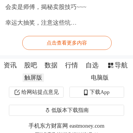
持“买入”评级。
会卖是师傅，揭秘卖股技巧~~~
此外，
安车检测
今年二季度也备受机构
幸运大抽奖，注意这些坑…
的青睐，截至二季度末，共有23家机构
点击查看更多内容
持仓，累计持股数量达3290.10万股，
占流通股比例36.27%。其中，1家
保
资讯
股吧
数据
行情
自选
导航
险
、5家基金等机构进入该股的前十流
触屏版
电脑版
通股股东名单，合计持股数量2037.69
给网站提点意见
下载App
万股，占流通股比例22.47%。
低版本下载指南
对于该股，
华泰证券
表示，公司拟以现
金方式收购兆方投资、海中投资合计持
手机东方财富网 eastmoney.com