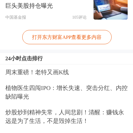
巨头美股持仓曝光
原来，2017年6月13日，上陵集团全资
中国基金报
105评论
子公司宁夏上陵卓恒安汽车销售服务有
限公司向黄河银行
借
款7500万元，到期
打开东方财富APP查看更多内容
后经协商展期12个月；2017年4月10日
及11月8日，上陵集团全资子公司宁夏
24小时点击排行
银川上陵雷克萨斯汽车销售服务有限公
周末重磅！老特又画K线
司先后向黄河银行借款1亿元和2500万
植物医生四闯IPO：增长失速、突击分红、内控
元。
缺陷曝光
截至2018年10月8日，涉及黄河银行的
炒股炒到精神失常，人间悲剧！清醒：赚钱永
远是为了生活，不是毁掉生活！
上述3笔借款共归还80万元，借款余额