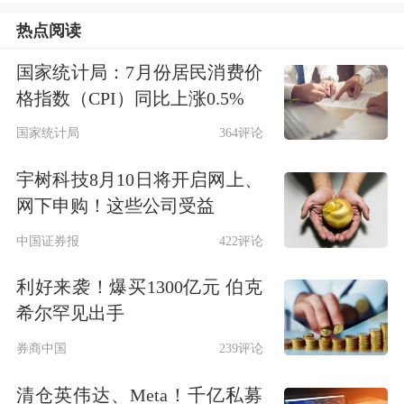
上陵牧业
基本户
黄河农村
商业
银行新华
热点阅读
支行(下称“基本户”)中的244.09万元划
国家统计局：7月份居民消费价
格指数（CPI）同比上涨0.5%
转，用于上陵集团关联
全资子公司
的担
国家统计局
364评论
保贷款还本付息。
宇树科技8月10日将开启网上、
对于这笔担保贷款，上陵牧业表示并不
网下申购！这些公司受益
知情，直到专项账户出了问题。上陵牧
中国证券报
422评论
业彼时公告称，2018年9月30日，公司
利好来袭！爆买1300亿元 伯克
发现募集资金专项账户被冻结。于是，
希尔罕见出手
公司向董事长史仁
报告
，才得知公司存
券商中国
239评论
在抵押担保的事项。
清仓英伟达、Meta！千亿私募