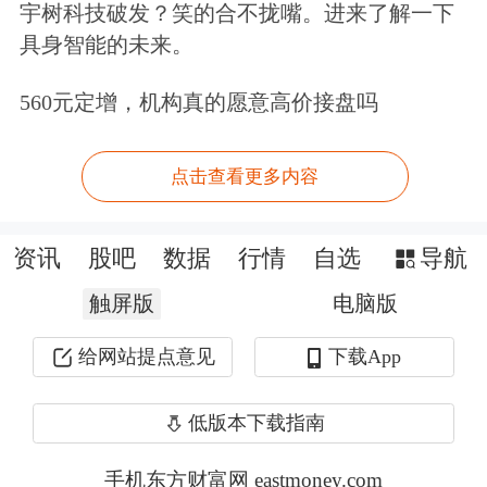
为1.99亿元。因此，黄河银行将上陵牧
宇树科技破发？笑的合不拢嘴。进来了解一下
具身智能的未来。
业募集资金专项账户中的资金划转。
560元定增，机构真的愿意高价接盘吗
公开资料显示，上陵牧业的控股股东是
上陵集团，公司及上陵集团实控人为史
点击查看更多内容
信，公司董事长为史仁，公司法人代表
兼
总经理
为史俭，他们三人为兄弟关
资讯
股吧
数据
行情
自选
导航
系。此外，上陵集团发行的“2012年宁
触屏版
电脑版
夏上陵实业(集团)有限公司
债券
”受多重
给网站提点意见
下载App
因素影响，偿债资金安排未能如期到
低版本下载指南
账，构成5亿元
公司债券
违约。2018年
10月24日，上陵集团已向法院申请破产
手机东方财富网 eastmoney.com