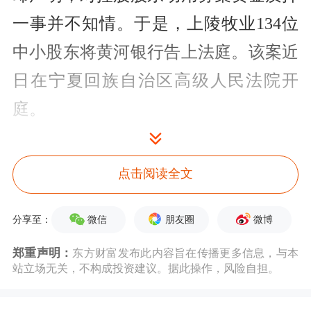
一事并不知情。于是，上陵牧业134位
中小股东将黄河
银行
告上法庭。该案近
日在宁夏回族自治区高级人民法院开
庭。
1.95亿元募资为何被划转？
点击阅读全文
事情要回溯到2018年10月8日。上陵牧
业当日突发
公告
称，2018年9月26日，
微信
朋友圈
微博
分享至：
宁夏黄河
农村商业银行
股份有限公司营
郑重声明：
东方财富发布此内容旨在传播更多信息，与本
站立场无关，不构成投资建议。据此操作，风险自担。
业部(下称“黄河银行”)将上陵牧业募集
资金专项账户中的1.95亿元募集资金及