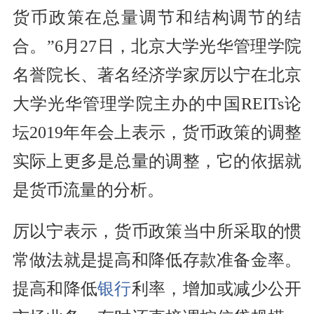
货币
政策在总量调节和结构调节的结
合。”6月27日，北京大学光华
管理
学院
名誉院长、著名
经济学家
厉以宁
在北京
大学光华管理学院主办的中国REITs论
坛2019年年会上表示，
货币政策
的调整
实际上更多是总量的调整，它的依据就
是
货币流量
的分析。
厉以宁表示，货币政策当中所采取的惯
常做法就是提高和降低
存款准备金
率。
提高和降低
银行
利率
，增加或减少
公开