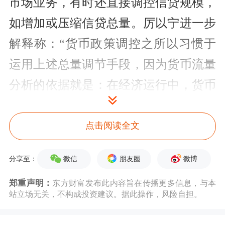
市场
业务，有时还直接调控
信贷
规模，
如增加或压缩信
贷
总量。厉以宁进一步
解释称：“货币政策调控之所以习惯于
运用上述总量调节手段，因为
货币流量
分析
的依据就是：在经济运行中，货币
流量的多和少，增与减，将直接影响总
需求，影响宏观经济全局。”
点击阅读全文
基于上述思考，厉以宁认为货币政策总
微信
朋友圈
微博
分享至：
量调控的局限性同样不可忽视。
郑重声明：
东方财富发布此内容旨在传播更多信息，与本
站立场无关，不构成投资建议。据此操作，风险自担。
一是宏观经济的基础是微观经济，而微