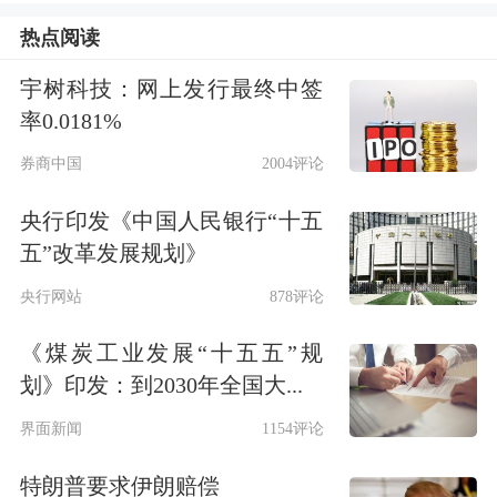
观经济的基础是千差万别的。各自的情
热点阅读
况很不一样，货币政策的调控容易形成
宇树科技：网上发行最终中签
一刀切的毛病，因此从宏观角度来讲，
率0.0181%
对货币政策进行宏观调控有利有弊，而
券商中国
2004评论
且一刀切所形成的弊病对于正处在经济
央行印发《中国人民银行“十五
转型的经济体而言，可能是严重的，甚
五”改革发展规划》
至弊大于利。
央行网站
878评论
二是货币政策总量调控作用于总需求的
《煤炭工业发展“十五五”规
扩大或压缩，而对总供给的影响并不明
划》印发：到2030年全国大...
显。因为对总供给的宏观调控不可避免
界面新闻
1154评论
会涉及
产业
结构调整、
地区经济结构
的
特朗普要求伊朗赔偿