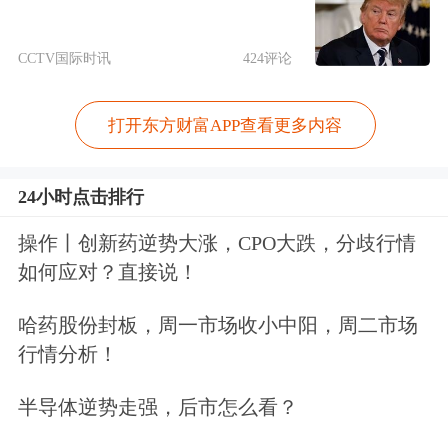
调整、技术结构的调整、
劳动
力结构的
CCTV国际时讯
424评论
调整、投资结构的调整等等，所以货币
政策总量调控的局限性就体现在它无法
打开东方财富APP查看更多内容
影响总供给的调控而导致无法有效地平
衡总供给和总需求，特别是中长期的平
24小时点击排行
衡和经济增长的结构性调控极为重要。
操作丨创新药逆势大涨，CPO大跌，分歧行情
这样一来，必须从总需求的调控和总供
如何应对？直接说！
给的调控两方面着手，双管齐下，这样
哈药股份封板，周一市场收小中阳，周二市场
才能够有效调控。
行情分析！
半导体逆势走强，后市怎么看？
三是中国经济依然存在不均衡现象，
市