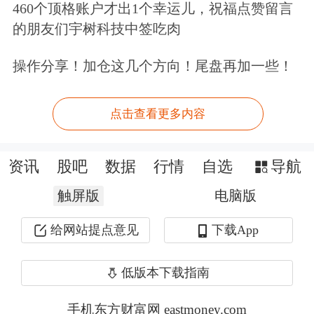
场
还不完善，资源供给有限，资源定价
460个顶格账户才出1个幸运儿，祝福点赞留言
的朋友们宇树科技中签吃肉
机构还处在继续改革和有待于形成之
中，再加上信息的不对称，使得货币政
操作分享！加仓这几个方向！尾盘再加一些！
策总量调节不可能充分发挥作用。沿海
点击查看更多内容
和内地有差别，东部和西部有差别，大
城市与小城镇有差别，总量调控的效果
资讯
股吧
数据
行情
自选
导航
在这些地区也是不一样的。
触屏版
电脑版
四是即使在发达的
市场经济
国家，如美
给网站提点意见
下载App
国，货币政策的总量调整有可能通过货
币流量的减少而抑制
通货膨胀
，或者是
低版本下载指南
通过货币流量的扩大而刺激总需求，从
手机东方财富网 eastmoney.com