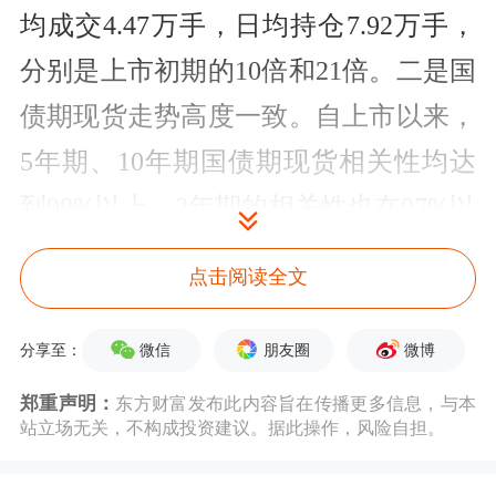
均成交4.47万手，日均持仓7.92万手，
分别是上市初期的10倍和21倍。二是国
债期现货走势高度一致。自上市以来，
5年期、10年期国债期现货相关性均达
到99%以上，2年期的相关性也在97%以
上。三是机构化程度高。近年来，国债
点击阅读全文
期货机构投资者参与度持续上升，持仓
占比达到80%以上，是我国
机构持仓
占
微信
朋友圈
微博
分享至：
比最高的
期货
品种。四是交割平稳顺
郑重声明：
东方财富发布此内容旨在传播更多信息，与本
站立场无关，不构成投资建议。据此操作，风险自担。
畅。截至2019年3月，国债期货共完成
39个合约交割，平均交割量为789手，