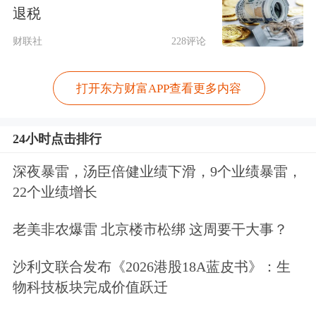
退税
程当中期现货相关度高达99%左右，许
财联社
228评论
多机构用国债期货进行国债的风险管
理，避险效果非常好。
打开东方财富APP查看更多内容
其次，国债期货提高了国债市场的定价
24小时点击排行
效率。
国债期货价格实时变动，而且采
深夜暴雷，汤臣倍健业绩下滑，9个业绩暴雷，
用保证金交易，价格连续、公开、透
22个业绩增长
明，流动性相对较好，交易成本比较
老美非农爆雷 北京楼市松绑 这周要干大事？
低，可以快速反映各种市场信息。任何
一个投资者，不管是不是
银行
间市场的
沙利文联合发布《2026港股18A蓝皮书》：生
物科技板块完成价值跃迁
交易员，都可以通过各种分析软件看到