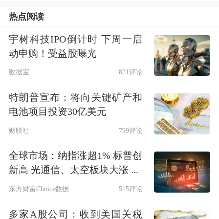
平均交割率为3.5%，与国际市场水平相
热点阅读
当。
宇树科技IPO倒计时 下周一启
动申购！受益股曝光
我国国债期货上市时间虽然不长，但产
数据宝
821评论
品运行平稳，市场功能逐步发挥。
特朗普宣布：将向关键矿产和
首先，国债期货为市场提供了有力的
利
电池项目投资30亿美元
率
风险对冲工具。
国债期货上市之前，
财联社
799评论
机构在债市下跌的时候没有办法利用国
全球市场：纳指涨超1% 标普创
债期货对冲，唯一的方法就是把国债卖
新高 光通信、太空板块大涨 ...
掉。国债期货上市之后，国债期货和国
东方财富Choice数据
515评论
债价格走势具有很强的收敛性，运行过
多家A股公司：收到美国关税