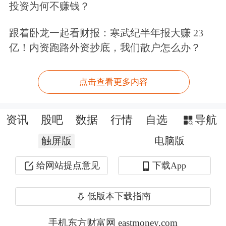
国债期货的价格变化，了解债券市场的
投资为何不赚钱？
价格走势和利率的方向。带着各种信息
跟着卧龙一起看财报：寒武纪半年报大赚 23
的投资者在国债期货的市场当中进行竞
亿！内资跑路外资抄底，我们散户怎么办？
价撮合，价格是全市场信息的快速、实
点击查看更多内容
时的反映，信息的包容量非常大。
再次，国债期货提高了国债现券市场的
资讯
股吧
数据
行情
自选
导航
流动性。
国债期货上市之后，市场中存
触屏版
电脑版
在跨期现货操作的需求比如套保、套利
给网站提点意见
下载App
和实物交割的需求，这都使得
可交割国
债
持续成为市场交易活跃的品种。同
低版本下载指南
时，国债期货还提高了做市商的做市意
手机东方财富网 eastmoney.com