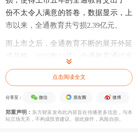
损，使得上市五年的
全通教育
交出了一
份不太令人满意的答卷，数据显示，上
市以来，
全通教育
共亏损2.39亿元。
而上市之后，
全通教育
不断的展开外延
式
并购
。2015年12月，
全通教育
通过发
行股份和支付现金的方式购买北京继教
点击阅读全文
网技术有限公司(以下简称“继教网技
术”)100%股权及西安习悦信息技术有限
微信
朋友圈
微博
分享至：
公司(以下简称“西安习悦”)100%股权，
郑重声明：
东方财富发布此内容旨在传播更多信息，与本
交易对价为11.3亿元，其中现金支付
站立场无关，不构成投资建议。据此操作，风险自担。
5.57亿元。