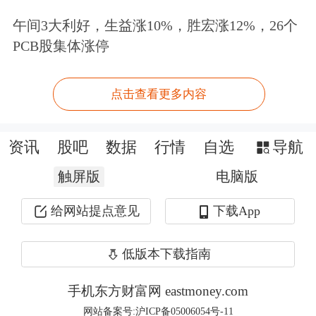
午间3大利好，生益涨10%，胜宏涨12%，26个
资本不断的进行外延式并购。如果外延
PCB股集体涨停
式并购产生的利润能够覆盖收购成本，
那么理想状态下上市公司能够持续的盈
点击查看更多内容
利。
资讯
股吧
数据
行情
自选
导航
但现实情况并非如此，据数据显示，上
触屏版
电脑版
市以来，公司通过定增募集资金总额为
给网站提点意见
下载App
16.45亿元，间接融资3.01亿元。2018年
年报显示，截至2018年12月31日，
全通
低版本下载指南
教育
的短期借款为2.2亿元，占总资产
手机东方财富网 eastmoney.com
的比例为10.21%，长期借款为7528万
网站备案号:沪ICP备05006054号-11