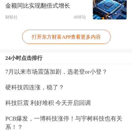
万元，合计的实际净利润为2.82亿元。
金额同比实现翻倍式增长
据2018年年报显示，截至4月25日，公
财联社
49评论
司的合并范围包含北京彩云动力教育科
打开东方财富APP查看更多内容
技有限公司、广东
全通教育
科技集团有
限公司(原广东
全通教育
信息科技有限
24小时点击排行
公司)、北京全通继教科技集团有限公
7月以来市场震荡加剧，选老登or小登？
司、广西慧谷信息科技有限公司等46家
硬科技四连涨，稳了？
子公司。
科技巨震 利好堆积 今天开启回调
外延式并购产生的净利润实现并表，一
PCB爆发，一博科技涨停！与宇树科技也有关
方面“美化”了报表，为
全通教育
贡献了
系！？
净利润，另一方面，
全通教育
通过积累