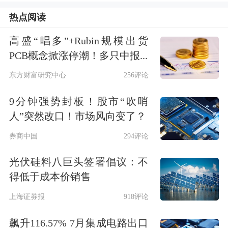
热点阅读
朱敏、张雪涛、陈江武和顺业恒通承诺
全通继教2015年度、2016年度和2017年
高盛“唱多”+Rubin规模出货
PCB概念掀涨停潮！多只中报...
度经审计的净利润分别不低于6800万
东方财富研究中心
256评论
元、8500万元和10625万元。张威承诺
9分钟强势封板！股市“吹哨
西安习悦2015年、2016年和2017年经审
人”突然改口！市场风向变了？
计的净利润分别不低于580万元、760万
券商中国
294评论
元和1050万元。2015年、2016年和2017
光伏硅料八巨头签署倡议：不
年合计承诺利润为7380万元、9260万元
得低于成本价销售
和11675万元，三年实际净利润为
上海证券报
918评论
7275.56万元、9595.06万元和11361.74
飙升116.57% 7月集成电路出口