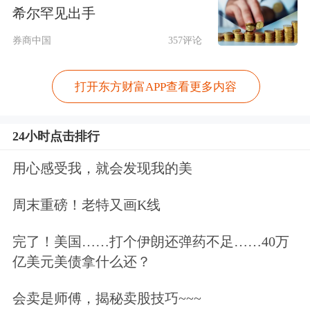
希尔罕见出手
工作取得了预期效果，达到了‘扩面、
券商中国
357评论
提质、增效’的要求。”
打开东方财富APP查看更多内容
值得注意的是，郑商所“
保险
+期货”项
目得到了期货公司和地方政府的积极响
24小时点击排行
应。
用心感受我，就会发现我的美
此外，一些期货公司利用自有资金独立
周末重磅！老特又画K线
开展“
保险
+期货”试点。据了解，2018
完了！美国……打个伊朗还弹药不足……40万
年有6家期货公司在陕西延长县开展了
亿美元美债拿什么还？
1.5万吨规模的
苹果
“
保险
+期货”试点，
会卖是师傅，揭秘卖股技巧~~~
有8家期货公司在陕西、甘肃、山西、