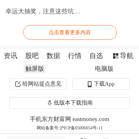
山东开展了8个
苹果
项目，承保
苹果
现
幸运大抽奖，注意这些坑…
货1.7万余吨，涉及保费800多万元。
点击查看更多内容
2018年，在郑商所试点项目中，期货公
司自负保费占比超过4%。
资讯
股吧
数据
行情
自选
导航
而不少地方政府也积极提供配套资金，
触屏版
电脑版
支持探索“
保险
+期货”试点。2018年，
给网站提点意见
下载App
在郑商所试点项目中地方政府支持保费
占比超过11%。新疆维吾尔自治区政府
低版本下载指南
在博乐市、柯坪县及叶城县三个县开展
手机东方财富网 eastmoney.com
了10万吨棉花“
保险
+期货”试点。山
网站备案号:沪ICP备05006054号-11