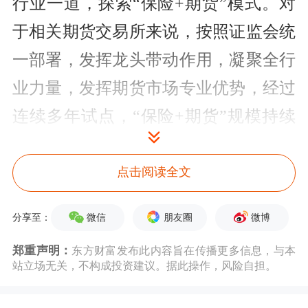
行业一道，探索“
保险
+期货”模式。对
于相关期货交易所来说，按照证监会统
一部署，发挥龙头带动作用，凝聚全行
业力量，发挥期货市场专业优势，经过
连续多年试点，“
保险
+期货”规模持续
扩大、试点效果逐步显现、社会认同及
参与度不断提高，获得了社会各界的广
点击阅读全文
泛认可。专家认为，“
保险
+期货”试点
微信
朋友圈
微博
分享至：
在
农产品
价格风险管理上的示范带动效
郑重声明：
东方财富发布此内容旨在传播更多信息，与本
应日益显现。
站立场无关，不构成投资建议。据此操作，风险自担。
以郑商所为例，郑商所自2016年以来已