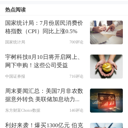
开展了三年“
保险
+期货”试点建设工
热点阅读
作。数据显示：三年间，郑商所“
保险
国家统计局：7月份居民消费价
+期货”试点品种从2个增加到3个，试点
格指数（CPI）同比上涨0.5%
项目从最初的6个增加到40个。一些品
国家统计局
700评论
种从单点开展到县域全覆盖，涉及的地
宇树科技8月10日将开启网上、
网下申购！这些公司受益
区由最初的4省(区)增加至9省(区)，惠
中国证券报
716评论
及农户从7675户增加到50132户。郑商
所支持资金从425万增加到5000万，目
周末要闻汇总：美国7月非农数
据意外转负 美联储加息动力...
前试点赔付率超过70%，平均
保险
费率
东方财富Choice数据
146评论
则从之前的超过5%降低到3%左右。“可
以说经过三年的不懈努力，郑商所这项
利好来袭！爆买1300亿元 伯克