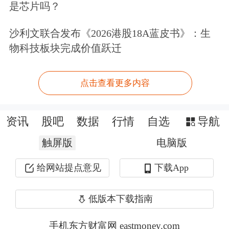
扎实的用户基础。中介机构发表意见认
是芯片吗？
为，巴九灵的持续盈利能力不存在重大
沙利文联合发布《2026港股18A蓝皮书》：生
物科技板块完成价值跃迁
不确定性。
对于如果吴晓波5年后离职或在离职两
点击查看更多内容
年后从事与巴九灵相同或类似业务，全
通教育拟采用的措施包括：一方面，公
资讯
股吧
数据
行情
自选
导航
司将进一步完善巴九灵的业务体系和团
触屏版
电脑版
队建设，特别是加强标的公司与上市公
给网站提点意见
下载App
司的业务协同，强化上市公司并表范围
低版本下载指南
内各项业务的核心竞争力；另一方面，
注重巩固和提升标的公司的经营独立
手机东方财富网 eastmoney.com