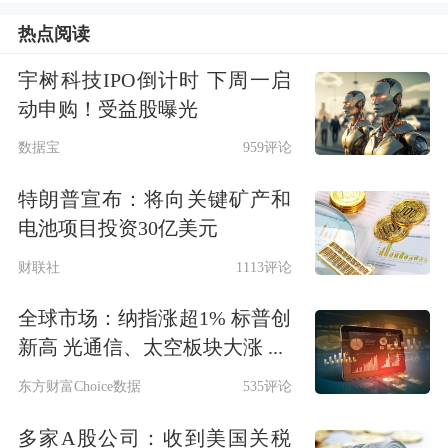
据全通教育披露，巴九灵在
业绩
承诺期
热点阅读
外的2022年及2023年，预测的
净利润
增
宇树科技IPO倒计时 下周一启
动申购！受益股曝光
速开始大幅下降。
数据宝
959评论
吴晓波离开后巴九灵咋办
特朗普宣布：将向关键矿产和
电池项目投资30亿美元
3月18日，全通教育宣布拟通过定增重
财联社
1113评论
组的方式收购财经作家吴晓波控制的巴
九灵96%股权，交易作价15亿元。上
全球市场：纳指涨超1% 标普创
新高 光通信、太空板块大涨 ...
周，深交所二次发问全通教育，要求详
东方财富Choice数据
535评论
细解释巴九灵盈利的可持续性以及巴九
多家A股公司：收到美国关税
灵与上市公司业务的协同性。