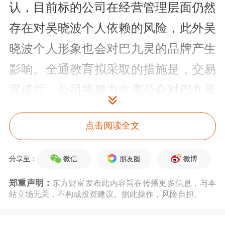
认，目前标的公司在经营管理层面仍然
存在对吴晓波个人依赖的风险，此外吴
晓波个人形象也会对巴九灵的品牌产生
影响。全通教育拟采取的措施是，交易
完成后，公司将努力改变公众对巴九灵
的固有印象，通过巴九灵的业务品牌打
点击阅读全文
造等强化巴九灵作为经营主体的独立
性。
微信
朋友圈
微博
分享至：
对此，有业内人士表示，摘掉“吴晓
郑重声明：
东方财富发布此内容旨在传播更多信息，与本
站立场无关，不构成投资建议。据此操作，风险自担。
波”标签后的巴九灵是否仍具备旺盛的
生命力有待观察。此外，记者发现，根