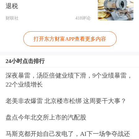
退税
4月15日早上，全通教育对外披露了对
财联社
418评论
深交所的回复。记者注意到，在对于巴
打开东方财富APP查看更多内容
九灵的经营可持续性的问题上，全通教
育称，经过几年时间发展，巴九灵已经
24小时点击排行
构建了完整的业务体系和优秀的内容生
深夜暴雷，汤臣倍健业绩下滑，9个业绩暴雷，
产及业务运营团队，巴九灵的内容产品
22个业绩增长
生产及销售等进入制度化、体系化运营
老美非农爆雷 北京楼市松绑 这周要干大事？
模式，巴九灵所运营的主要泛财经社群
规模也均实现了持续稳定增长，这些都
盘点今年北交所上市的汽配股
为巴九灵未来业务的开展与开拓奠定了
马斯克都开始自己发电了，AI下一场争夺战还