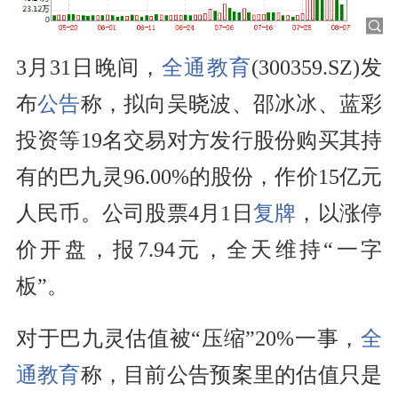
3月31日晚间，
全通教育
(300359.SZ)发
布
公告
称，拟向吴晓波、邵冰冰、蓝彩
投资等19名交易对方发行股份购买其持
有的巴九灵96.00%的股份，作价15亿元
人民币。公司股票4月1日
复牌
，以涨停
价开盘，报7.94元，全天维持“一字
板”。
对于巴九灵估值被“压缩”20%一事，
全
通教育
称，目前公告预案里的估值只是