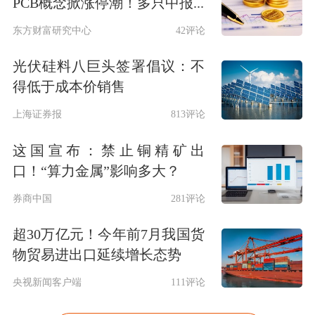
PCB概念掀涨停潮！多只中报...
东方财富研究中心
42评论
光伏硅料八巨头签署倡议：不
得低于成本价销售
上海证券报
813评论
这国宣布：禁止铜精矿出
口！“算力金属”影响多大？
券商中国
281评论
超30万亿元！今年前7月我国货
物贸易进出口延续增长态势
央视新闻客户端
111评论