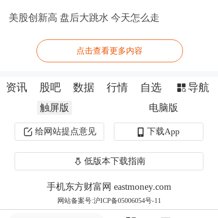
粉丝，其本人也是一名高产作家，著有
美股创新高 盘后大跳水 今天怎么走
《大败局》、《激荡三十年》、《跌荡
点击查看更多内容
一百年》、《浩荡两千年》等畅销作
品。
资讯
股吧
数据
行情
自选
导航
自从微信开始有订阅号(或称“公众号”)
触屏版
电脑版
功能以来，吴晓波创建了吴晓波频道，
给网站提点意见
下载App
成为微信上最早的一批财经类自媒体公
众号，经常出现爆款的阅读量十万加文
低版本下载指南
章。吴晓波频道的运营主体，就是杭州
手机东方财富网 eastmoney.com
巴九灵。
网站备案号:沪ICP备05006054号-11