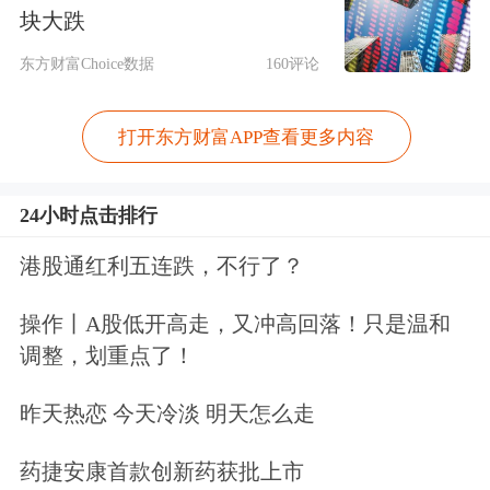
块大跌
老师的课程是免费赠送的。”赵燕对经
东方财富Choice数据
160评论
济观察网记者表示。
记者注意到，下载吴晓波频道App的同
打开东方财富APP查看更多内容
时，可以获得一张吴晓波财经私房课
24小时点击排行
(价值69元，非卖品)，上面的宣传语
港股通红利五连跌，不行了？
是：“跑的比别人快一点。”
操作丨A股低开高走，又冲高回落！只是温和
吴晓波频道跟逻辑思维的知名度相当，
调整，划重点了！
是财经知识(也有网友形容其为“财经鸡
昨天热恋 今天冷淡 明天怎么走
汤”)商业化的巅峰之作，作为财经作
药捷安康首款创新药获批上市
家，吴晓波在全国范围内拥有大量忠实