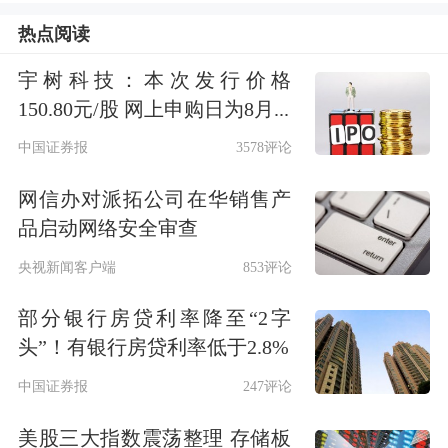
少？”、“杭州巴九灵有着众多
股东
，最
热点阅读
初打算是否单独上市？”等若干问题，
宇树科技：本次发行价格
150.80元/股 网上申购日为8月...
但受到吴晓波婉拒。
中国证券报
3578评论
在华尔道夫酒店8楼宴会厅入口，吴晓
网信办对派拓公司在华销售产
波频道App(杭州巴九灵自主开发的一款
品启动网络安全审查
APP)的海报摆在醒目之处，吴晓波频道
央视新闻客户端
853评论
App的四川省合伙人赵燕和她的团队，
部分银行房贷利率降至“2字
正在向每一位进入会场者推荐这款手机
头”！有银行房贷利率低于2.8%
应用。
中国证券报
247评论
“扫一下二维码就能加入我们，吴晓波
美股三大指数震荡整理 存储板