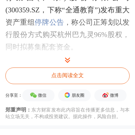
(300359.SZ，下称“全通教育”)发布重大
资产
重组
停牌
公告
，称公司正筹划以发
行股份方式购买杭州巴九灵96%股权，
同时拟募集配套资金。
这意味着，以吴晓波频道为主要承载体
点击阅读全文
的吴晓波商业自媒体(或称“财经自媒
体”)有机会装入上市公司，继而实现曲
微信
朋友圈
微博
分享至：
线进入A股资本市场。
郑重声明：
东方财富发布此内容旨在传播更多信息，与本
站立场无关，不构成投资建议。据此操作，风险自担。
经济观察网记者对吴晓波先生提出“本
次交易中杭州巴九灵估值是多