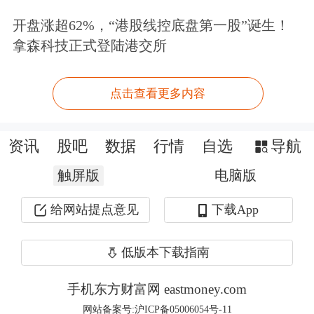
把握。
开盘涨超62%，“港股线控底盘第一股”诞生！
拿森科技正式登陆港交所
实际上，判断上市公司价值，必须根植
于行业，结合行业整体的“蓝图”，才能
点击查看更多内容
判断出公司所处行业的深度和广度。行
业整体规模、供求关系、发展前景等，
资讯
股吧
数据
行情
自选
导航
都决定着公司未来成长的空间和方向。
触屏版
电脑版
同时，将公司的关键经营指标与同行业
给网站提点意见
下载App
公司进行横向和纵向的比对，也是判断
低版本下载指南
上市公司的价值的基础所在。目前沪市
大部分公司都有行业信息披露的“蓝
手机东方财富网 eastmoney.com
网站备案号:沪ICP备05006054号-11