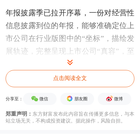
年报披露季已拉开序幕，一份对经营性
信息披露到位的年报，能够准确定位上
市公司在行业版图中的“坐标”，描绘发
展轨迹，完整呈现上市公司“真容”，至
于拨开云雾，帮助投资者识别概念炒
作，自然也是题中应有之义。
点击阅读全文
记者了解到，近期上交所对年报的事后
微信
朋友圈
微博
分享至：
审核工作已逐步展开，重点把关经营性
郑重声明：
东方财富发布此内容旨在传播更多信息，与本
信息披露质量，不能含糊其辞，不能笼
站立场无关，不构成投资建议。据此操作，风险自担。
统概述，经营性信息应该可以被拆解成