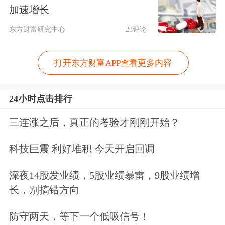
问题给出判断，不仅需要看公司的业
加速增长
绩，更需要看一看伊利股份作为亚洲乳
东方财富研究中心
23评论
业龙头，对行业整体的判断和描述。公
打开东方财富APP查看更多内容
司年报也的确做了详尽披露。年报中，
有常温及低温液态奶业务和婴幼儿配方
24小时点击排行
奶粉的市场占有率情况，并结合布局的
三连涨之后，真正的考验才刚刚开始？
细分领域，区分不同的销售方式，有针
科技巨震 利好堆积 今天开启回调
对性地披露相关市场容量、增速等关键
信息。投资者通过这份年报，不仅能对
深夜14股发业绩，5股业绩暴雷，9股业绩增
长，别搞错方向
伊利股份的行业地位有个清晰的认知，
也能对乳业消费市场的发展获得整体的
防守两天，等下一个低吸信号！