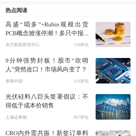
一个个重要模块：行业蓝图、盈利密
热点阅读
码、竞争版图、困境挑战等，以击碎虚
高盛“唱多”+Rubin规模出货
幻的概念，准确全面地刻画公司，满足
PCB概念掀涨停潮！多只中报...
投资者的知情权。
东方财富研究中心
133评论
9分钟强势封板！股市“吹哨
描绘行业蓝图
人”突然改口！市场风向变了？
净利润
超过64亿元、慷慨现金
分红
逾42
券商中国
131评论
亿元、营收、扣非后
业绩
增速均实现双
光伏硅料八巨头签署倡议：不
位数增长……这是伊利股份2018年年
得低于成本价销售
报。2019年公司能否保持住这一增速，
上海证券报
857评论
怎么看公司现在的估值水平？要对这些
CRO内外需共振！新签订单料