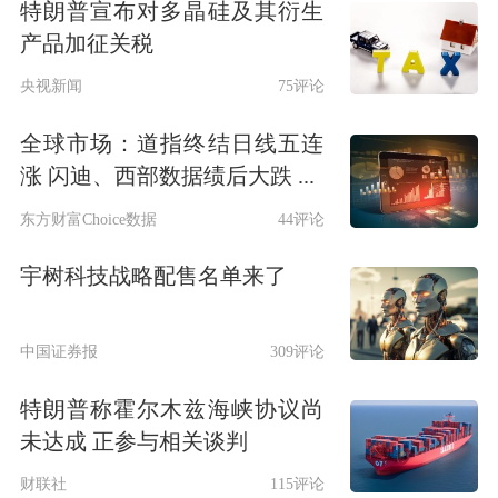
特朗普宣布对多晶硅及其衍生
产品加征关税
央视新闻
75评论
全球市场：道指终结日线五连
涨 闪迪、西部数据绩后大跌 ...
东方财富Choice数据
44评论
宇树科技战略配售名单来了
中国证券报
309评论
特朗普称霍尔木兹海峡协议尚
未达成 正参与相关谈判
财联社
115评论