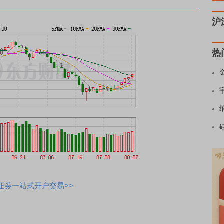
沪
热
证券一站式开户交易>>