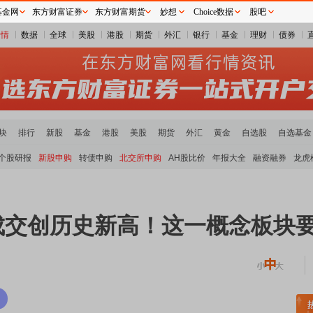
基金网
东方财富证券
东方财富期货
妙想
Choice数据
股吧
行情
数据
全球
美股
港股
期货
外汇
银行
基金
理财
债券
块
排行
新股
基金
港股
美股
期货
外汇
黄金
自选股
自选基金
个股研报
新股申购
转债申购
北交所申购
AH股比价
年报大全
融资融券
龙虎
 成交创历史新高！这一概念板块
稀土板块领涨
元件板块走强
半导体板块活跃
沪深资金流向
A股估值分析全览