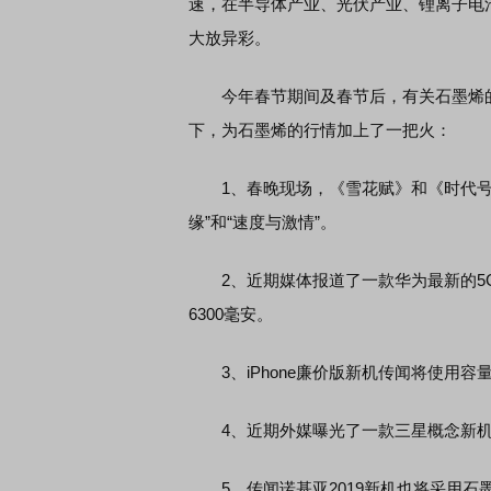
速，在半导体产业、光伏产业、锂离子电
大放异彩。
今年春节期间及春节后，有关石墨烯的热
下，为石墨烯的行情加上了一把火：
1、春晚现场，《雪花赋》和《时代号子
缘”和“速度与激情”。
2、近期媒体报道了一款华为最新的5G
6300毫安。
3、iPhone廉价版新机传闻将使用容量4
4、近期外媒曝光了一款三星概念新机，
5、传闻诺基亚2019新机也将采用石