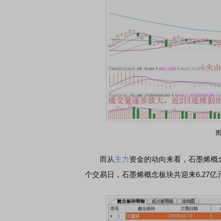
而从
主力
资金的动向来看，石墨烯概
个交易日，石墨烯概念板块共迎来6.27亿