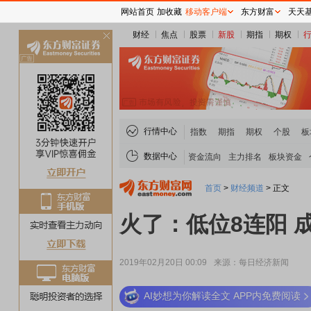
网站首页
加收藏
移动客户端
东方财富
天天
财经
焦点
股票
新股
期指
期权
关
闭
行情中心
指数
期指
期权
个股
板
数据中心
资金流向
主力排名
板块资金
首页
>
财经频道
>
正文
火了：低位8连阳
2019年02月20日 00:09
来源：每日经济新闻
AI妙想为你解读全文 APP内免费阅读