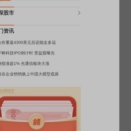
深股市
门资讯
金价重返4300美元后还能走多远
宇树科技IPO倒计时 受益股曝光
纳指涨超1% 光通信板块大涨
硅谷企业悄悄换上中国大模型底座