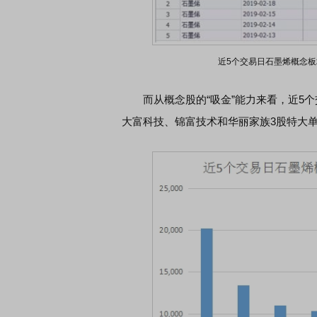
席连线｜东方财富证券陈果：A股再平衡的
债券知识通识：从基础认
近5个交易日石墨烯概念板
，将吹向何处
而从概念股的“吸金”能力来看，近5个
大富科技、锦富技术和华丽家族3股特大