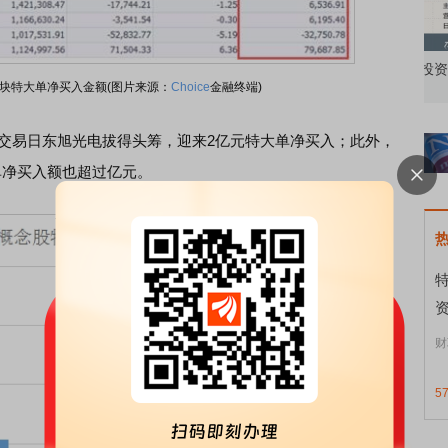
知到特色品种
了解北交所知识 做理性投资者
市
块特大单净买入金额(图片来源：
Choice
金融终端)
交易日东旭光电拔得头筹，迎来2亿元特大单净买入；此外，
单净买入额也超过亿元。
资
财
5