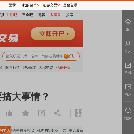
登录
我的菜单
证券交易
基金交易
直播
股吧
基金吧
博客
财富号
搜索
动态
个人
0
榜
限售解禁
IPO审核
大宗交易
估值分析
自选
要搞大事情？
消息
搜索
重要机构持股数据
机构调研数据一览
主力最新动向
上市公司限售股解禁一览
昨