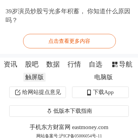
位比上一季度增加6.4%、通讯板块仓位
39岁演员炒股亏光多年积蓄， 你知道什么原因
吗？
规模增加5.3%，为最大的两增仓板块；
金融板块(-6.4%)、科技板块(-4.8%)则成
点击查看更多内容
为他减仓最大的板块。
两人的差异主要集中在金融、科技、必
资讯
股吧
数据
行情
自选
导航
需消费品三大板块上。从标普500指数
触屏版
电脑版
分类子板块指数10月以来的表现情况来
给网站提点意见
下载App
看，标普500金融指数从9月28日的
低版本下载指南
458.18点跌至11月14日436.868点，跌幅
4.65%；标普500信息技术指数从
手机东方财富网 eastmoney.com
网站备案号:沪ICP备05006054号-11