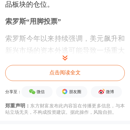
品板块的仓位。
索罗斯“用脚投票”
索罗斯今年以来持续强调，美元飙升和
新兴市场的资本外逃可能导致一场重大
的金融危机发生。从最新美股持仓数据
点击阅读全文
可见，“大鳄”对美股市场不甚看好，已
经“用脚投票”了。巴菲特则多次表示，
微信
朋友圈
微博
分享至：
投资者在面对股市剧烈波动时，最好的
郑重声明：
东方财富发布此内容旨在传播更多信息，与本
方法应该是保持冷静，并坚守长期持有
站立场无关，不构成投资建议。据此操作，风险自担。
的投资原则。