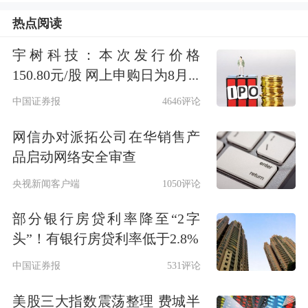
增长，运动、健身相关品类成交金额在
热点阅读
这期间也稳步上升。它们走红的背后，
宇树科技：本次发行价格
是“健康”这一品质生活的前提开始成为
150.80元/股 网上申购日为8月...
常识性需求，也是新消费群体更关注自
中国证券报
4646评论
我的观念在消费数据上的体现。
网信办对派拓公司在华销售产
而在逐渐兴起的生活电器消费热潮中，
品启动网络安全审查
扫地机器人、空气净化器和吸尘器成为
央视新闻客户端
1050评论
了新家庭“三小件”。其中戴森、Blueair
部分银行房贷利率降至“2字
等价位较高的国际品牌受到追捧，有更
头”！有银行房贷利率低于2.8%
多消费者愿意为品质和品牌溢价买单。
中国证券报
531评论
2017年，戴森一跃成为天猫双11小家电
美股三大指数震荡整理 费城半