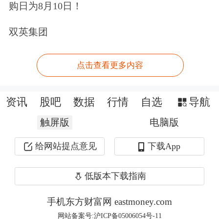
了36.4倍。其中，不少国产原创品牌格
购日为8月10日！
外受到青睐，比如将故宫文化底蕴和流
双英集团
行时尚元素结合的故宫文创，就是2017
年双11最畅销的原创文创品牌。
点击查看更多内容
进入新消费阶段，更是意味着消费者从
资讯
股吧
数据
行情
自选
导航
满足物质需求，到追求精神上的享受，
触屏版
电脑版
飞猪上旅游产品的热销就是其中的典型
给网站提点意见
下载App
代表，越来越多的消费者在双11这一天
抢购旅游产品，提前完成全年的旅行规
低版本下载指南
划。除了传统的美国、日本等目的地，
手机东方财富网 eastmoney.com
2017年不少消费者把目光转向欧洲，一
网站备案号:沪ICP备05006054号-11