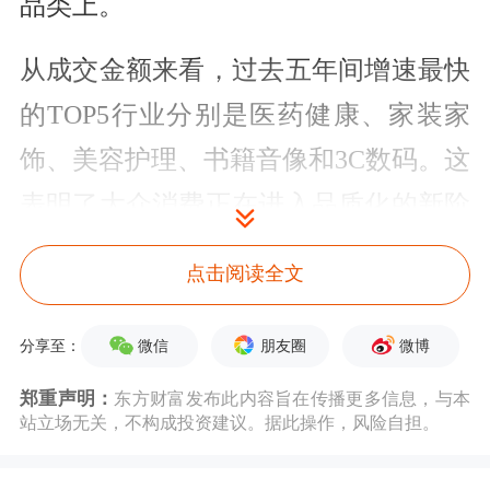
品类上。
从成交金额来看，过去五年间增速最快
的TOP5行业分别是医药健康、家装家
饰、美容护理、书籍音像和3C数码。这
表明了大众消费正在进入品质化的新阶
段，消费者把更多目光投向健康、家
点击阅读全文
装、文化消费等和生活品质密切关联的
领域。
微信
朋友圈
微博
分享至：
郑重声明：
东方财富发布此内容旨在传播更多信息，与本
2013-2017年双11的数据显示，保健、
站立场无关，不构成投资建议。据此操作，风险自担。
按摩器材的成交金额在2014年之后提速