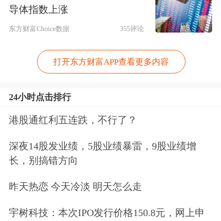
导体指数上涨
类产品的Top4品牌，成功跻身品牌“亿
东方财富Choice数据
355评论
元俱乐部”。今年的天猫双11前，戴森
Airwrap卷发棒就启动了预售模式，每
打开东方财富APP查看更多内容
天限量200件，连续几天都在1秒内被抢
购一空。从吸尘器、吹风机，再到最新
24小时点击排行
的卷发棒，戴森在中国消费升级的热潮
港股通红利五连跌，不行了？
中悄然走红。
深夜14股发业绩，5股业绩暴雷，9股业绩增
长，别搞错方向
与此同时，在个性化消费的趋势下，
2017年双11当天原创品类(原创服装、
昨天热恋 今天冷淡 明天怎么走
家居和文创)的成交金额相对2013年翻
宇树科技：本次IPO发行价格150.8元，网上申