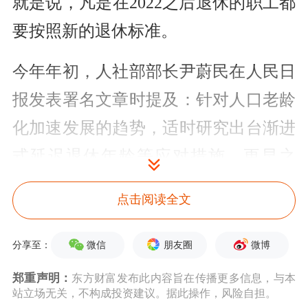
就是说，凡是在2022之后退休的职工都
要按照新的退休标准。
今年年初，人社部部长尹蔚民在人民日
报发表署名文章时提及：针对人口老龄
化加速发展的趋势，适时研究出台渐进
式延迟退休年龄等应对措施。更早之
前，人社部曾明确表示：方案出台后将
点击阅读全文
充分征求意见并经过5年过渡期，到
2022年正式实施。
微信
朋友圈
微博
分享至：
郑重声明：
东方财富发布此内容旨在传播更多信息，与本
建议男女退休年龄统一到60岁
站立场无关，不构成投资建议。据此操作，风险自担。