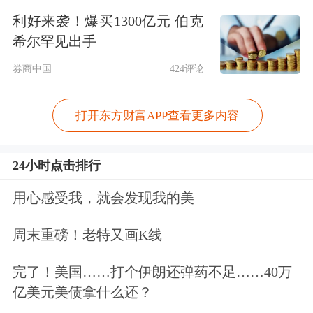
利好来袭！爆买1300亿元 伯克
就在今年6月，俄罗斯也推出了延迟退
希尔罕见出手
休计划，计划从2019年起逐步将男性退
券商中国
424评论
休年龄由60岁提高至65岁，女性退休年
打开东方财富APP查看更多内容
龄由55岁提高至63岁。
24小时点击排行
“目前，我国男女法定退休年龄不仅小
而且不统一，其中，男性退休年龄为60
用心感受我，就会发现我的美
岁，女干部为55岁，女工人为50岁，女
周末重磅！老特又画K线
特种工为45岁。作为半边天的妇女，退
完了！美国……打个伊朗还弹药不足……40万
休年龄仅为50岁，这既是劳动力资源的
亿美元美债拿什么还？
巨大浪费，同时也无形中增大了后代的