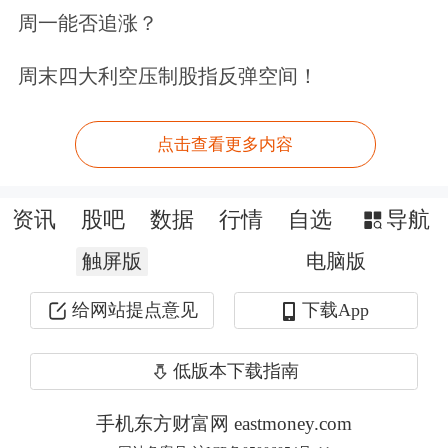
周一能否追涨？
社保缴费负担。”董登新称。
周末四大利空压制股指反弹空间！
据记者了解，我国基本养老
保险
制度的
参保人群约为8亿人，若按体制类型划
点击查看更多内容
分，其中，城镇职工参保人数占比为
35%，城乡居民参保人数占比为65%；
资讯
股吧
数据
行情
自选
导航
若按法定退休年龄人群划分，约有83%
触屏版
电脑版
的男女参保人是60岁退休，而只有作为
给网站提点意见
下载App
女性城镇职工参保人，其退休年龄低于
低版本下载指南
60岁，这一人群占比约为17%。
手机东方财富网 eastmoney.com
也就是说，在我国基本养老保险的参保