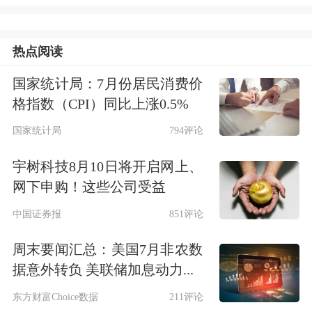
延长并统一男女法定退休年龄，是大势
所趋，是国际惯例。
热点阅读
据记者了解，目前发达国家男女退休年
国家统计局：7月份居民消费价
格指数（CPI）同比上涨0.5%
龄大多延长至65岁之上，而发展中国家
国家统计局
794评论
男女退休年龄则大多已向60岁靠拢。与
宇树科技8月10日将开启网上、
此同时，美国已确定将男女退休年龄在
网下申购！这些公司受益
2027年从现行的66岁延长至67岁，而且
中国证券报
851评论
美国规定雇主不得强制要求雇员退休；
周末要闻汇总：美国7月非农数
日本则正在考虑将男女退休年龄从现行
据意外转负 美联储加息动力...
65岁延长至70岁，日本甚至还想打
东方财富Choice数据
211评论
造“永不退休社会”。