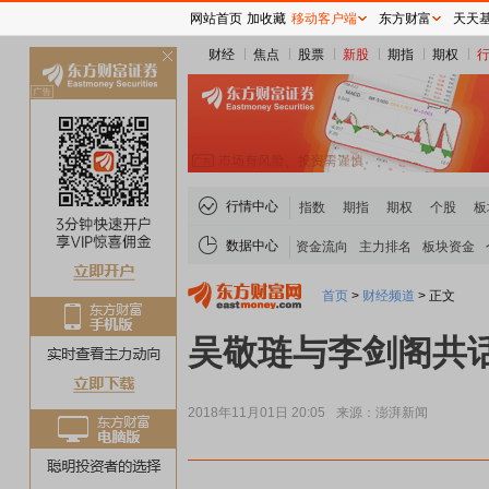
网站首页
加收藏
移动客户端
东方财富
天天
财经
焦点
股票
新股
期指
期权
关
闭
行情中心
指数
期指
期权
个股
板
数据中心
资金流向
主力排名
板块资金
首页
>
财经频道
>
正文
吴敬琏与李剑阁共
2018年11月01日 20:05
来源：澎湃新闻