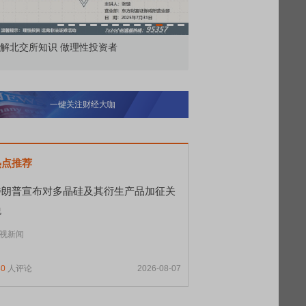
解北交所知识 做理性投资者
市价委托那么多种，究竟
一键关注财经大咖
热点推荐
特朗普宣布对多晶硅及其衍生产品加征关
税
视新闻
80
人评论
2026-08-07