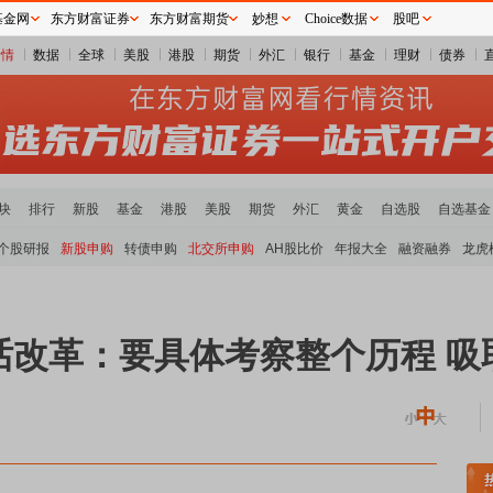
基金网
东方财富证券
东方财富期货
妙想
Choice数据
股吧
行情
数据
全球
美股
港股
期货
外汇
银行
基金
理财
债券
块
排行
新股
基金
港股
美股
期货
外汇
黄金
自选股
自选基金
个股研报
新股申购
转债申购
北交所申购
AH股比价
年报大全
融资融券
龙虎
话改革：要具体考察整个历程 吸
煤炭板块领涨
贵金属板块走强
半导体板块活跃
沪深资金流向
A股估值分析全览