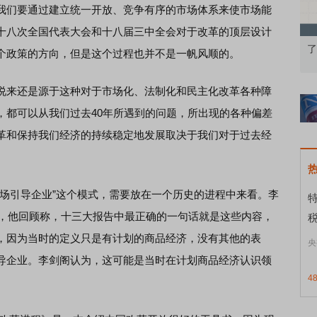
们要通过建立统一开放、竞争有序的市场体系来使市场能
十八次全国代表大会和十八届三中全会对于改革的顶层设计
果：A股再平衡的
债券知识通识：从基础认知到特色品种
了
个政策的方向，但是这个过程也并不是一帆风顺的。
来还是源于这种对于市场化、法制化和民主化改革各种障
，都可以从我们过去40年所遇到的问题，所出现的各种偏差
革和保持我们经济的持续稳定地发展取决于我们对于过去经
引导企业”这个模式，需要放在一个历史的进程中来看。李
草，他回顾称，十三大报告中最正确的一句话就是这些内容，
，因为当时的定义只是有计划的商品经济，没有其他的表
央
导企业。李剑阁认为，这可能是当时在计划商品经济认识领
4