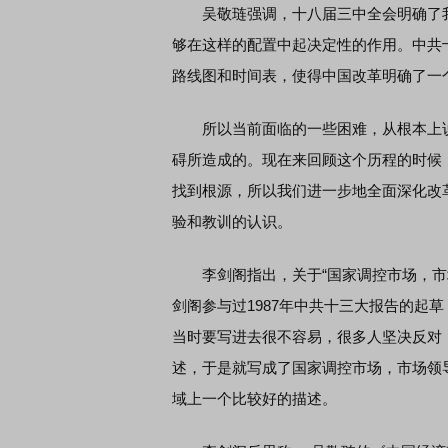
吴敬琏强调，十八届三中全会明确了我
够在这样的配置中起决定性的作用。中共
EDMI K90 至尊版 新品发布会
首席连线｜东方财富证券陈
路线图和时间表，使得中国改革明确了一
风，将吹向何处
所以当前面临的一些困难，从根本上说
碍所造成的。现在来回顾这个历程的时候
找到根源，所以我们进一步地全面深化改
验和教训的认识。
李剑阁指出，关于“国家调控市场，市场
剑阁参与过1987年中共十三大报告的起
当时要写进去很不容易，很多人坚决反对
述，于是就写成了国家调控市场，市场领
域上一个比较好的描述。