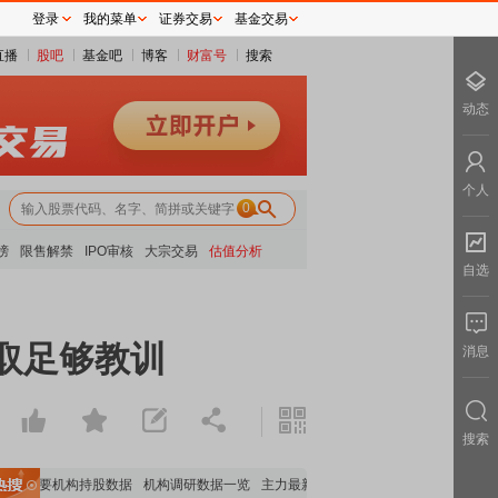
登录
我的菜单
证券交易
基金交易
直播
股吧
基金吧
博客
财富号
搜索
动态
个人
0
榜
限售解禁
IPO审核
大宗交易
估值分析
自选
取足够教训
消息
搜索
重要机构持股数据
机构调研数据一览
主力最新动向
上市公司限售股解禁一览