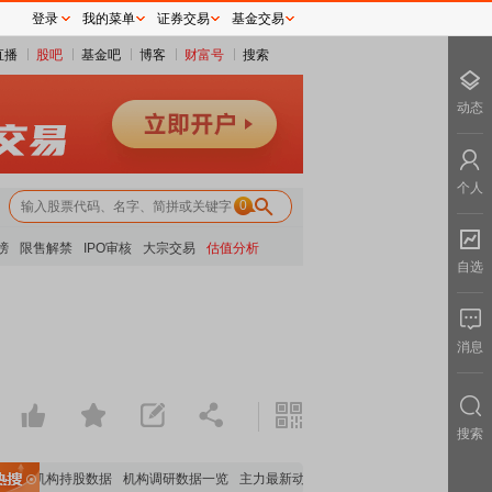
登录
我的菜单
证券交易
基金交易
直播
股吧
基金吧
博客
财富号
搜索
动态
个人
0
榜
限售解禁
IPO审核
大宗交易
估值分析
自选
消息
搜索
重要机构持股数据
机构调研数据一览
主力最新动向
上市公司限售股解禁一览
昨