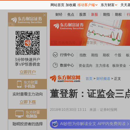
网站首页
加收藏
移动客户端
东方财富
天天
财经
焦点
股票
新股
期指
期权
关
闭
行情中心
指数
期指
期权
个股
板
数据中心
资金流向
主力排名
板块资金
首页
>
财经频道
>
正文
董登新：证监会三
2018年10月30日 13:11
来源：证券时报网
AI妙想为你解读全文 APP内免费阅读