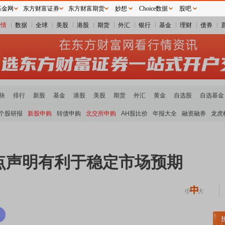
基金网
东方财富证券
东方财富期货
妙想
Choice数据
股吧
行情
数据
全球
美股
港股
期货
外汇
银行
基金
理财
债券
块
排行
新股
基金
港股
美股
期货
外汇
黄金
自选股
自选基金
个股研报
新股申购
转债申购
北交所申购
AH股比价
年报大全
融资融券
龙虎
点声明有利于稳定市场预期
稀土板块领涨
元件板块走强
半导体板块活跃
沪深资金流向
A股估值分析全览