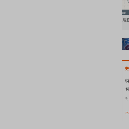
知到特色品种
了解北交所知识 做理性投资者
市
资
财
3