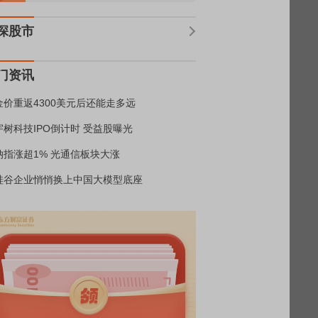
深股市
门资讯
金价重返4300美元后还能走多远
宇树科技IPO倒计时 受益股曝光
纳指涨超1% 光通信板块大涨
硅谷企业悄悄换上中国大模型底座